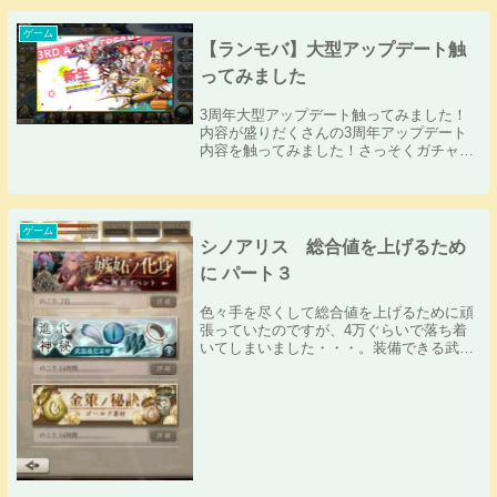
す！成人ジェシカに恋するマクレーンがこ
ちらに心を...
ゲーム
【ランモバ】大型アップデート触
ってみました
3周年大型アップデート触ってみました！
内容が盛りだくさんの3周年アップデート
内容を触ってみました！さっそくガチャ
に・・・と思っていたら案の定、新コンテ
ンツの「浮遊城」へ連行されましたので、
浮遊城コンテンツに触れたいと思います！
新コンテンツ ...
ゲーム
シノアリス 総合値を上げるため
に パート３
色々手を尽くして総合値を上げるために頑
張っていたのですが、4万ぐらいで落ち着
いてしまいました・・・。装備できる武器
も強化できるとこまで全て終わってしま
い、武器進化をすることしかなくなってし
まっていたのですが、またまた見落としが
あり、少しモノ...