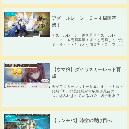
ゲーム
アズールレーン ３－４周回卒
業！
アズールレーン 進捗具合アズールレー
ン ３－４周回卒業！ずっと周回していた
３－４・・・とうとう加賀をドロップ！無
事にゲットすることが出来ました！３－４
は応急修理装置の設計図も手に入るから加
賀をゲットできなくてもおいしいステージ
なので、ストー...
ウマ娘 プリティーダービー
【ウマ娘】ダイワスカーレット育
成
ダイワスカーレットを育成しました！適正
距離「B」の長距離が育成目標最後のレー
スに組み込まれているので、因子継承で
「A」に上げておきたいです。作戦を「逃
げ」「先行」が使えるので、パワー育成が
ほどほどでも何とかなる可能性がありま
す。URAファイ...
ゲーム
【ランモバ】時空の裂け目へ