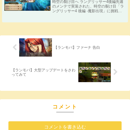
時空の裂け目へ ラングリッサー4後編先週
のメンテで実装された、時空の裂け目「ラ
ングリッサー4 後編 -魔影出現」に挑戦し
ました！少しストーリーのネタバレ気味の
記事になりますので、ラングリッサー4の
ことを知らない方は気を付けてください！
時空の...
【ランモバ】ファーナ 告白
【ランモバ】大型アップデートをさわ
ってみて
コメント
コメントを書き込む