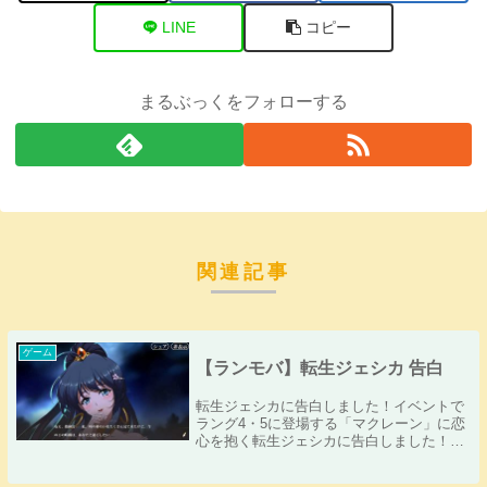
LINE
コピー
まるぶっくをフォローする
関連記事
ゲーム
【ランモバ】転生ジェシカ 告白
転生ジェシカに告白しました！イベントで
ラング4・5に登場する「マクレーン」に恋
心を抱く転生ジェシカに告白しました！告
白の手紙の中に永遠の15歳と自称するには
色気がありすぎる告白画面になっていま