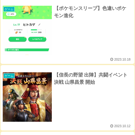
【ポケモンスリープ】色違いポケ
ゲーム
モン進化
2023.10.18
【信長の野望 出陣】共闘イベント
ゲーム
決戦 山県昌景 開始
2023.10.12