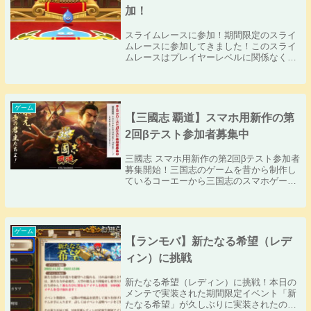
加！
スライムレースに参加！期間限定のスライ
ムレースに参加してきました！このスライ
ムレースはプレイヤーレベルに関係なくプ
レイヤーの皆が同じスタートラインで始め
ることになるので、とっつきやすいですね
ー！前にも期間限定で遊べたらしいです
が、自分はその...
ゲーム
【三國志 覇道】スマホ用新作の第
2回βテスト参加者募集中
三國志 スマホ用新作の第2回βテスト参加者
募集開始！三国志のゲームを昔から制作し
ているコーエーから三国志のスマホゲーム
新作の第2回βテスト参加者の募集が開始さ
れました！タイトルが正式に【三國志 覇
道】に決定しして、前回の第1回βテストか
ら3...
ゲーム
【ランモバ】新たなる希望（レデ
ィン）に挑戦
新たなる希望（レディン）に挑戦！本日の
メンテで実装された期間限定イベント「新
たなる希望」が久しぶりに実装されたの