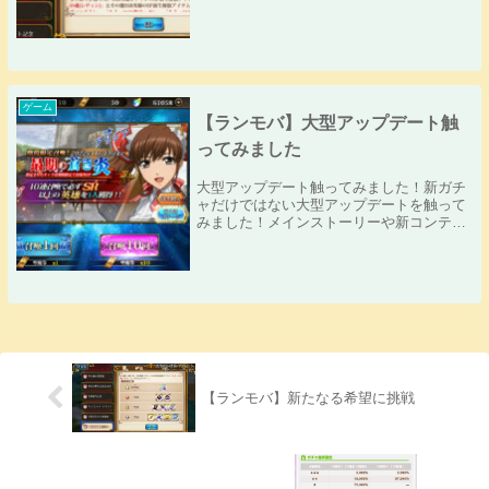
で、挑戦してみました！今回はレディンの
SP化に必要な「もうひとつの魂（レディ
ン）」をゲットするまでチャレンジしま
す！また、今まで...
ゲーム
【ランモバ】大型アップデート触
ってみました
大型アップデート触ってみました！新ガチ
ャだけではない大型アップデートを触って
みました！メインストーリーや新コンテン
ツの「領域の黄昏」も気になりますが、何
はともあれ新ガチャを回してみようと思い
ます！最期の蒼き炎ガチャ残念ながら自分
は今回のコラ...
【ランモバ】新たなる希望に挑戦