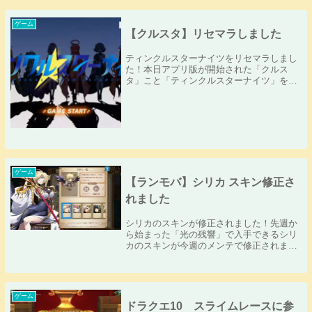
ゲーム
【クルスタ】リセマラしました
ティンクルスターナイツをリセマラしまし
た！本日アプリ版が開始された「クルス
タ」こと「ティンクルスターナイツ」をリ
セマラしました！自分はDMM版をすでにプ
レイしているので、ガチャまでチュートリ
アルはどんどんスキップしていくかーっと
思っていたら...
ゲーム
【ランモバ】シリカ スキン修正さ
れました
シリカのスキンが修正されました！先週か
ら始まった「光の残響」で入手できるシリ
カのスキンが今週のメンテで修正されまし
た！先週までのスキンは・・・胸元の肌色
面積が少なかったのに対して、修正される
と・・・胸元の肌色がすごく増えました！
個人的には修...
ゲーム
ドラクエ10 スライムレースに参