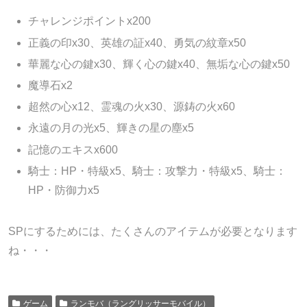
チャレンジポイントx200
正義の印x30、英雄の証x40、勇気の紋章x50
華麗な心の鍵x30、輝く心の鍵x40、無垢な心の鍵x50
魔導石x2
超然の心x12、霊魂の火x30、源鋳の火x60
永遠の月の光x5、輝きの星の塵x5
記憶のエキスx600
騎士：HP・特級x5、騎士：攻撃力・特級x5、騎士：
HP・防御力x5
SPにするためには、たくさんのアイテムが必要となります
ね・・・
ゲーム
ランモバ（ラングリッサーモバイル）