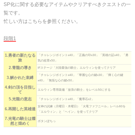
SP化に関する必要なアイテムやクリアすべきクエストの一
覧です。
忙しい方はこちらを参照ください。
段階1
1.勇者の新たなる
「チャレンジポイントx40」「正義の印x30」「英雄の証x40」「勇
旅
気の紋章x50」
2.青龍の導き
IFステージ「大陸最強の騎士」エルウィンを使ってクリア
「チャレンジポイントx40」「華麗な心の鍵x30」「輝く心の鍵
3.解かれた束縛
x40」「無垢な心の鍵x50」
4.剣の頂を目指し
エルウィン専用装備「放浪の騎士」をレベル50にする
て
5.光龍の意志
「チャレンジポイントx40」「魔導石x2」
女神の試練（月曜日・木曜日）「火竜ファフニール」レベル60を
6.再開した英雄達
「エルウィン」と「ヘイン」を使ってクリア
7.光竜の騎士は燦
ボタンぽちっ
然と煌めく