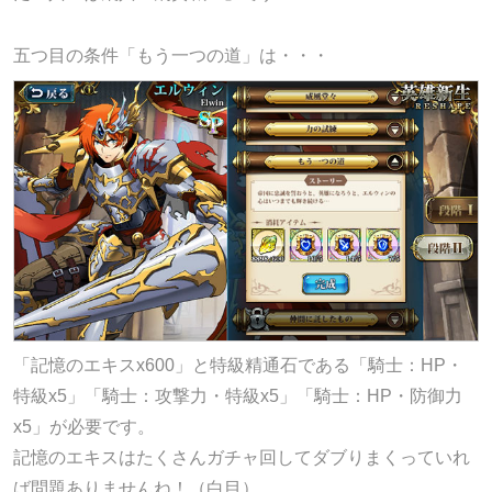
五つ目の条件「もう一つの道」は・・・
「記憶のエキスx600」と特級精通石である「騎士：HP・
特級x5」「騎士：攻撃力・特級x5」「騎士：HP・防御力
x5」が必要です。
記憶のエキスはたくさんガチャ回してダブりまくっていれ
ば問題ありませんね！（白目）