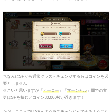
ちなみにSPから通常クラスへチェンジする時はコインを必
要としません！
せこいと思いますが「
ヒーロー
」「
マーシャル
」間での変
更はSPを挟むとコイン30,000枚が浮きます！
ただ、ここまではSPへのクラスチェンジができるようにな