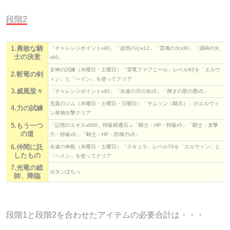
段階2
1.勇敢な騎
「チャレンジポイントx40」「超然の心x12」「霊魂の火x30」「源鋳の火
士の決意
x60」
女神の試練（水曜日・土曜日）「雷竜ファフニール」レベル65を「エルウ
2.斬竜の剣
ィン」と「ヘイン」を使ってクリア
3.威風堂々
「チャレンジポイントx40」「永遠の月の光x5」「輝きの星の塵x5」
兄貴のジム（水曜日・土曜日・日曜日）「サムソン（騎兵）」のエルウィ
4.力の試練
ン単独出撃クリア
5.もう一つ
「記憶のエキスx600」特級精通石→「騎士：HP・特級x5」「騎士：攻撃
の道
力・特級x5」「騎士：HP・防御力x5」
6.仲間に託
永遠の神殿（水曜日・土曜日）「スキュラ」レベル70を「エルウィン」と
したもの
「ヘイン」を使ってクリア
7.光竜の総
ボタンぽちっ
帥、降臨
段階1と段階2を合わせたアイテムの必要合計は・・・