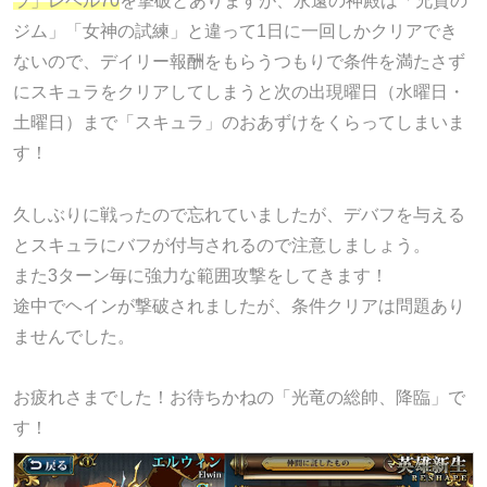
ラ」レベル70
を撃破とありますが、永遠の神殿は「兄貴の
ジム」「女神の試練」と違って1日に一回しかクリアでき
ないので、デイリー報酬をもらうつもりで条件を満たさず
にスキュラをクリアしてしまうと次の出現曜日（水曜日・
土曜日）まで「スキュラ」のおあずけをくらってしまいま
す！
久しぶりに戦ったので忘れていましたが、デバフを与える
とスキュラにバフが付与されるので注意しましょう。
また3ターン毎に強力な範囲攻撃をしてきます！
途中でヘインが撃破されましたが、条件クリアは問題あり
ませんでした。
お疲れさまでした！お待ちかねの「光竜の総帥、降臨」で
す！