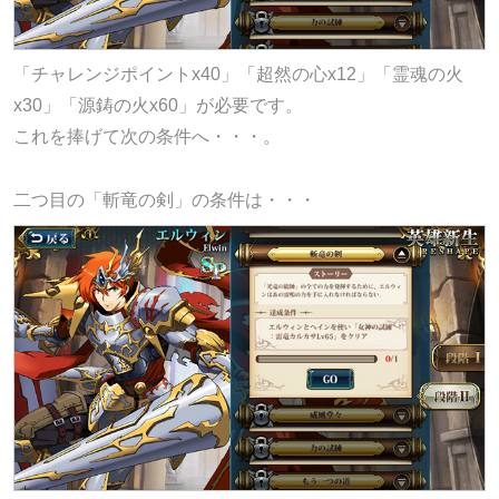
「チャレンジポイントx40」「超然の心x12」「霊魂の火
x30」「源鋳の火x60」が必要です。
これを捧げて次の条件へ・・・。
二つ目の「斬竜の剣」の条件は・・・