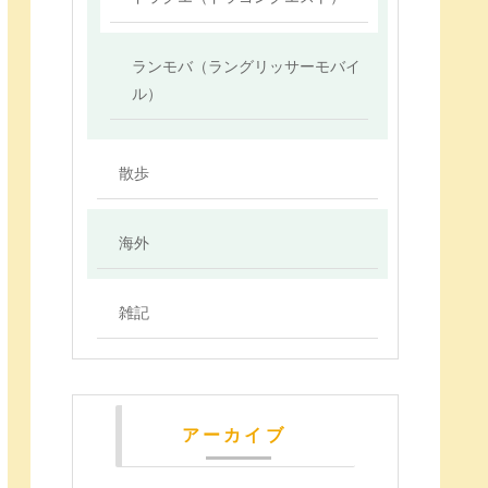
ランモバ（ラングリッサーモバイ
ル）
散歩
海外
雑記
アーカイブ