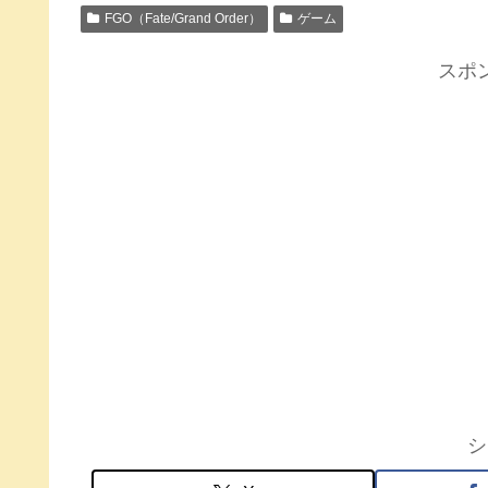
FGO（Fate/Grand Order）
ゲーム
スポ
シ