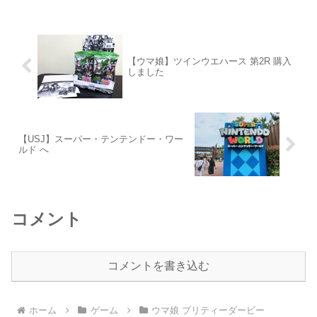
です！スキン券118枚と必要な券も限定
スキンとしては、少なめな...
【ウマ娘】ツインウエハース 第2R 購入
しました
【USJ】スーパー・テンテンドー・ワー
ルド へ
コメント
コメントを書き込む
ホーム
ゲーム
ウマ娘 プリティーダービー