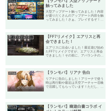
【ランモバ】大型アップデート
ゲーム
触ってみました
大型アップデート触ってみました！内容
が盛りだくさんのアップデート内容を触
ってみました！さぁ、プレイするぞ！と
息巻いていたら・・・自己主張の激しい
指先に新コンテンツ「極星の国」まで誘
導されました！プレイヤーレベル70な
ので、なんちゃって玄人と...
【FF7リメイク】エアリスと再
FF（ファイナルファンタジー）
会できました！
エアリスに出会いました！最近遊び始め
たFF7リメイクですが、エアリスと再会
できました！その前に、アバランチの拠
点である酒場でミニゲームのダーツを遊
んで一番をとるまで粘って景品のマテリ
アを入手！ダーツの当てたい場所にター
ゲティングをしてもぶる...
【ランモバ】リアナ 告白
ゲーム
リアナに告白しました！アリーナで使う
時は再行動や最近は天空アーチャー召喚
で活躍してもらっています！ただし、対
戦相手にレイチェルがいる時は、魔力振
動を使われて一発退場させられていたの
で、思い切って防御系の絆を上げていき
ました！絆を上げていきな...
【ランモバ】幽遊白書コラボ イ
ゲーム