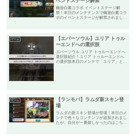
ベントステージ解禁
幽遊白書コラボ イベントステージ解
禁！本日のメンテナンスで幽遊白書コラ
ボのイベントステージが解禁されまし
た！残念ながらストーリーはありません
が、ポイントステージに挑んでポイント
を稼ぐだけなので日々忙しいプレイヤー
にとっては有難い形になります...
【エバーソウル】ユリア トゥル
ゲーム
ーエンドへの選択肢
エバーソウル ユリア トゥルーエンドへ
選択肢紹介！ユリア トゥルーエンドへ
の選択肢本日のメンテで「ユリア」と
「ダフネ」のダブルピックアップガチャ
が来ました！まずは「友情召喚」「一般
召喚」を利用してユリア獲得を目指しな
がら、オリジンにできるま...
【ランモバ】ラムダ新スキン登
ゲーム
場
ラムダの新スキン登場が登場！本日のメ
ンテで色々なコンテンツが追加されまし
たが、自分が一番嬉しかったのはこち
ら！ランモバ学園の眩しい朝と題して、
ラムダの新スキン「園芸部のマドンナ」