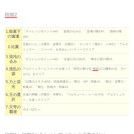
段階2
1.暗幕下
「チャレンジポイントx40」「超然の心x12」「霊魂の魄x30」「源鋳の魄
の逢瀬
x60」
兄貴のジム（火曜日・金曜日・日曜日）「ロッキー（飛兵）」Lv65に「アルテ
2.比翼
ミュラー」「ファーナ」を含めたパーティーでクリア
3.混沌の
「チャレンジポイントx40」「永遠の月の光x5」「輝きの星の塵x5」
企み
4.混乱の
アルテミュラーとファーナを使って「時空の裂け目
精鋭
12-2(魔剣の主・ボー
源
ゼル)」をクリア
5.力と栄
「記憶のエキスx600」特級精通石→「騎士：HP・特級x5」「騎士：攻撃力・
光
特級x5」「騎士：防御力・特級x5」
6.王の選
永遠の神殿（月曜日・木曜日）「ワルキューレ」レベル70を「アルテミュラ
択
ー」を使ってクリア
7.天穹の
ボタンぽちっ
覇者