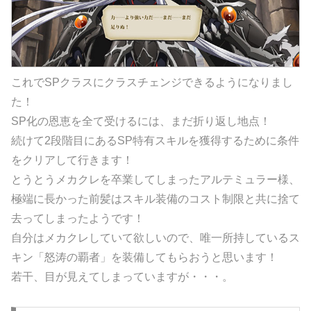
これでSPクラスにクラスチェンジできるようになりまし
た！
SP化の恩恵を全て受けるには、まだ折り返し地点！
続けて2段階目にあるSP特有スキルを獲得するために条件
をクリアして行きます！
とうとうメカクレを卒業してしまったアルテミュラー様、
極端に長かった前髪はスキル装備のコスト制限と共に捨て
去ってしまったようです！
自分はメカクレしていて欲しいので、唯一所持しているス
キン「怒涛の覇者」を装備してもらおうと思います！
若干、目が見えてしまっていますが・・・。