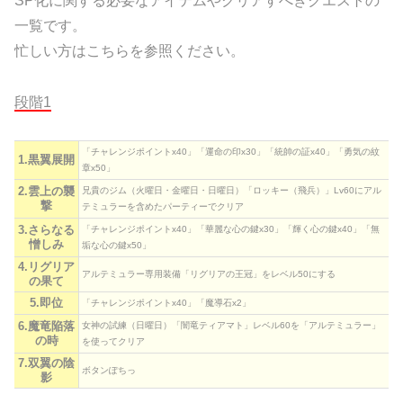
SP化に関する必要なアイテムやクリアすべきクエストの
一覧です。
忙しい方はこちらを参照ください。
段階1
「チャレンジポイントx40」「運命の印x30」「統帥の証x40」「勇気の紋
1.黒翼展開
章x50」
2.雲上の襲
兄貴のジム（火曜日・金曜日・日曜日）「ロッキー（飛兵）」Lv60にアル
撃
テミュラーを含めたパーティーでクリア
3.さらなる
「チャレンジポイントx40」「華麗な心の鍵x30」「輝く心の鍵x40」「無
憎しみ
垢な心の鍵x50」
4.リグリア
アルテミュラー専用装備「リグリアの王冠」をレベル50にする
の果て
5.即位
「チャレンジポイントx40」「魔導石x2」
6.魔竜陥落
女神の試練（日曜日）「闇竜ティアマト」レベル60を「アルテミュラー」
の時
を使ってクリア
7.双翼の陰
ボタンぽちっ
影