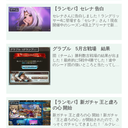
【ランモバ】セレナ 告白
ゲーム
セレナさんに告白しました！ラングリッ
サー4に登場する「セレナ」さん！現在
開催中のシーズン4頂上アリーナで新ス
キンがもらえる旬の女性なので勢い余っ
て告白しました！原作でも見ることがで
きない色気のあるセレナさん！ランモバ
やってて良かったです！原...
グラブル 5月古戦場 結果
グラブル（グランブルーファンタジー）
団（チーム）勝利数古戦場の結果が出ま
した！最終的に5戦中4勝でした！途中
のシード団の強いところと当たってしま
い負けましたが、4勝することができま
した。個人順位チームは4勝しました
が、自分は・・・。ゲームを始めて半年
ほどでこの順位（3,384...
【ランモバ】新ガチャ 王と虚ろ
ゲーム
の心 開始
新ガチャ 王と虚ろの心 開始！新ガチャ
「王と虚ろの心」が開始されたので、さ
っそくガチャしてきました！「ルクレチ