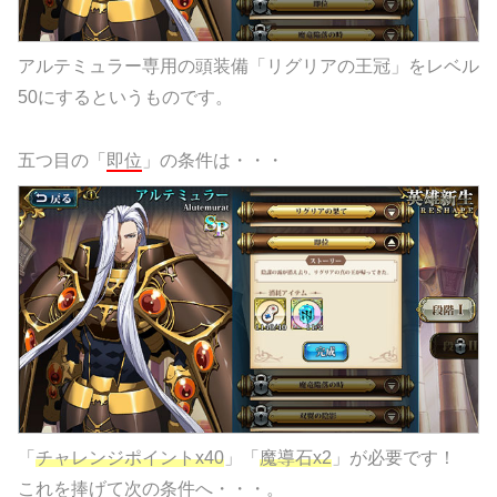
アルテミュラー専用の頭装備「リグリアの王冠」をレベル
50にするというものです。
五つ目の「
即位
」の条件は・・・
「
チャレンジポイントx40
」「
魔導石x2
」が必要です！
これを捧げて次の条件へ・・・。