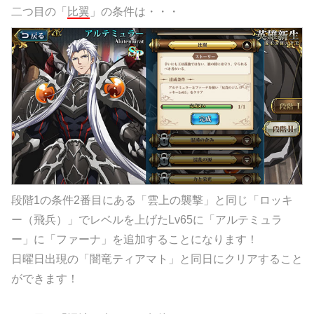
二つ目の「
比翼
」の条件は・・・
段階1の条件2番目にある「雲上の襲撃」と同じ「ロッキ
ー（飛兵）」でレベルを上げたLv65に「アルテミュラ
ー」に「ファーナ」を追加することになります！
日曜日出現の「闇竜ティアマト」と同日にクリアすること
ができます！