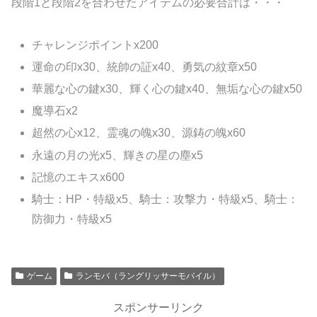
段階1と段階2を合わせたアイテムの必要合計は・・・
チャレンジポイントx200
運命の印x30、統帥の証x40、勇気の紋章x50
華麗な心の鍵x30、輝く心の鍵x40、無垢な心の鍵x50
魔導石x2
超然の心x12、霊魂の魄x30、源鋳の魄x60
永遠の月の光x5、輝きの星の塵x5
記憶のエキスx600
騎士：HP・特級x5、騎士：攻撃力・特級x5、騎士：
防御力・特級x5
ゲーム
ランモバ（ラングリッサーモバイル）
スポンサーリンク