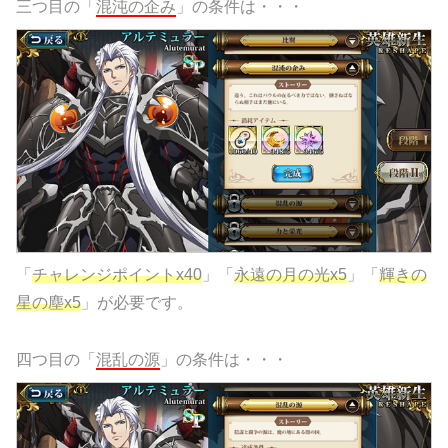
三つ目の「
混沌の企み
」の条件は・・・
「
チャレンジポイントx40
」「
永遠の月の光x5
」「
輝きの
星の塵x5
」が必要です。
四つ目の「
混乱の源
」の条件は・・・