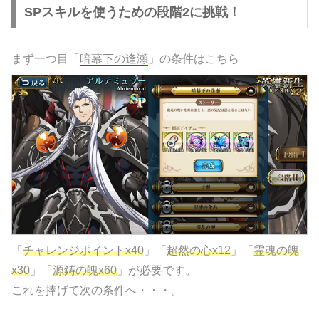
SPスキルを使うための段階2に挑戦！
まず一つ目「
暗幕下の逢瀬
」の条件はこちら
「
チャレンジポイントx40
」「
超然の心x12
」「
霊魂の魄
x30
」「
源鋳の魄x60
」が必要です。
これを捧げて次の条件へ・・・。