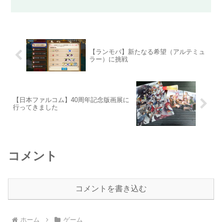
ア」が強キャラということで、彼女を目
指して最大210連ほど頑張って回してみ
たいと思います！20連目で、このシル
エット！よくすり抜け...
【ランモバ】新たなる希望（アルテミュ
ラー）に挑戦
【日本ファルコム】40周年記念版画展に
行ってきました
コメント
コメントを書き込む
ホーム
ゲーム