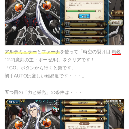
アルテミュラー
と
ファーナ
を使って「時空の裂け目
精鋭
12-2(魔剣の主・ボーゼル)」をクリアです！
「GO」ボタンから行くと楽です。
初手AUTOは厳しい難易度です・・・。
五つ目の「
力と栄光
」の条件は・・・