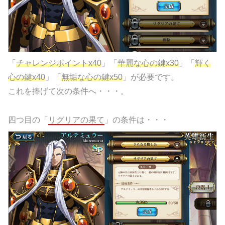
「
チャレンジポイントx40
」「
華麗な心の鍵x30
」「
輝く
心の鍵x40
」「
無垢な心の鍵x50
」が必要です。
これを捧げて次の条件へ・・・。
四つ目の「
リグリアの果て
」の条件は・・・