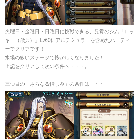
火曜日・金曜日・日曜日に挑戦できる、兄貴のジム「ロッ
キー（飛兵）」Lv60にアルテミュラーを含めたパーティ
ーでクリアです！
水場の多いステージで懐かしくなりました！
上記をクリアして次の条件へ・・・。
三つ目の「
さらなる憎しみ
」の条件は・・・