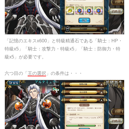
「記憶のエキスx600」と特級精通石である「騎士：HP・
特級x5」「騎士：攻撃力・特級x5」「騎士：防御力・特
級x5」が必要です。
六つ目の「
王の選択
」の条件は・・・