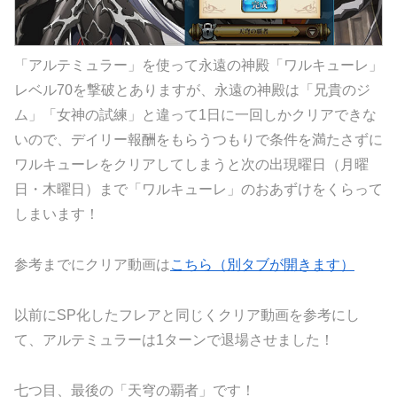
「アルテミュラー」を使って永遠の神殿「ワルキューレ」
レベル70を撃破とありますが、永遠の神殿は「兄貴のジ
ム」「女神の試練」と違って1日に一回しかクリアできな
いので、デイリー報酬をもらうつもりで条件を満たさずに
ワルキューレをクリアしてしまうと次の出現曜日（月曜
日・木曜日）まで「ワルキューレ」のおあずけをくらって
しまいます！
参考までにクリア動画は
こちら（別タブが開きます）
以前にSP化したフレアと同じくクリア動画を参考にし
て、アルテミュラーは1ターンで退場させました！
七つ目、最後の「
天穹の覇者
」です！