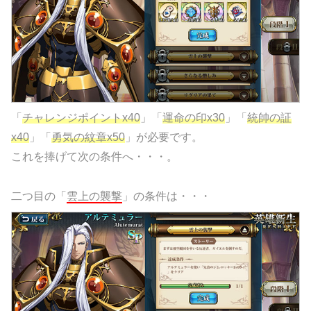
「
チャレンジポイントx40
」「
運命の印x30
」「
統帥の証
x40
」「
勇気の紋章x50
」が必要です。
これを捧げて次の条件へ・・・。
二つ目の「
雲上の襲撃
」の条件は・・・