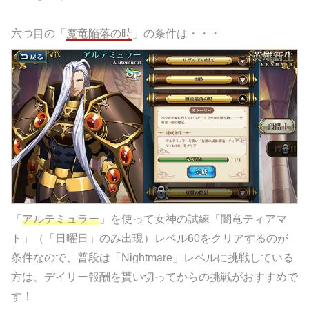
六つ目の「
魔竜陥落の時
」の条件は・・・
「
アルテミュラー
」を使って女神の試練「闇竜ティアマ
ト」（「日曜日」のみ出現）レベル60をクリアするのが
条件なので、普段は「Nightmare」レベルに挑戦している
方は、デイリー報酬を貰い切ってからの挑戦がおすすめで
す！