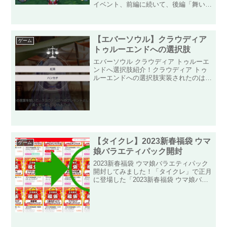
イベント、前編に続いて、後編「舞い降
りた奇跡」に参加してみました！前のク
リスマスイベントの内容は、あまり覚え
ていませんが、今回のイベントは戦闘も
少なくドラクエ10を始め...
【エバーソウル】クラウディア
ゲーム
トゥルーエンドへの選択肢
エバーソウル クラウディア トゥルーエ
ンドへ選択肢紹介！クラウディア トゥ
ルーエンドへの選択肢実装されたのは、
随分前ですがクラウディアの絆ストーリ
ーを放置していたのを思い出したので、
トゥルーエンドを済ませてきました！既
にトゥルーエンドを済ま...
【タイクレ】2023新春福袋 ウマ
ゲーム
娘バラエティパック開封
2023新春福袋 ウマ娘バラエティパック
開封してみました！「タイクレ」で正月
に登場した「2023新春福袋 ウマ娘バラ
エティパック」が届いたので開封してみ
ます！今年二つ目の福袋ですが、一体何
が入っているのか！？今回も普通の段ボ
ール箱に入れられ...