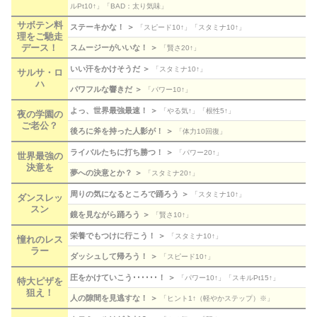
ルPt10↑」「BAD：太り気味」
サボテン料
ステーキかな！ ＞
「スピード10↑」「スタミナ10↑」
理をご馳走
デース！
スムージーがいいな！ ＞
「賢さ20↑」
いい汗をかけそうだ ＞
「スタミナ10↑」
サルサ・ロ
ハ
パワフルな響きだ ＞
「パワー10↑」
よっ、世界最強最速！ ＞
「やる気↑」「根性5↑」
夜の学園の
ご老公？
後ろに斧を持った人影が！ ＞
「体力10回復」
ライバルたちに打ち勝つ！ ＞
「パワー20↑」
世界最強の
決意を
夢への決意とか？ ＞
「スタミナ20↑」
周りの気になるところで踊ろう ＞
「スタミナ10↑」
ダンスレッ
スン
鏡を見ながら踊ろう ＞
「賢さ10↑」
栄養でもつけに行こう！ ＞
「スタミナ10↑」
憧れのレス
ラー
ダッシュして帰ろう！ ＞
「スピード10↑」
圧をかけていこう･･････！ ＞
「パワー10↑」「スキルPt15↑」
特大ピザを
狙え！
人の隙間を見逃すな！ ＞
「ヒント1↑（軽やかステップ）※」