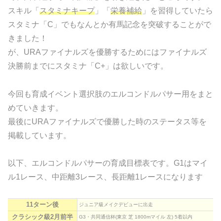
スキル「
スタミナキープ
」「
栄養補給
」を習得していたら
スタミナ「C」でもなんとか有馬記念を突破することがで
きました！
が、URAファイナルズを優勝するためにはファイナルズ
決勝前までにスタミナ「C+」は欲しいです。
今回も育成イベント選択肢のエルコンドルパサー用をまと
めていきます。
最後にURAファイナルズで優勝した時のステータス等を
掲載しています。
以下、エルコンドルパサーの育成目標表です。G1はマイ
ル1レース、中距離3レース、長距離1レースになります
11ターン後
ジュニア級メイクデビューに出走
クラシック級2月前半
G3・共同通信杯(東京 芝 1800mマイル 左) 5着以内