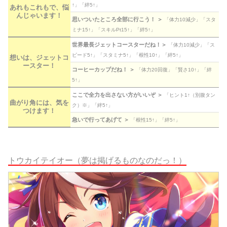
↑」「絆5↑」
あれもこれもで、悩
んじゃいます！
思いついたところ全部に行こう！ ＞
「体力10減少」「スタ
ミナ15↑」「スキルPt15↑」「絆5↑」
世界最長ジェットコースターだね！＞
「体力10減少」「ス
ピード5↑」「スタミナ5↑」「根性10↑」「絆5↑」
想いは、ジェットコ
ースター！
コーヒーカップだね！ ＞
「体力20回復」「賢さ10↑」「絆
5↑」
ここで全力を出さない方がいいぞ ＞
「ヒント1↑（別腹タン
曲がり角には、気を
ク）※」「絆5↑」
つけます！
急いで行ってあげて ＞
「根性15↑」「絆5↑」
トウカイテイオー（夢は掲げるものなのだっ！）