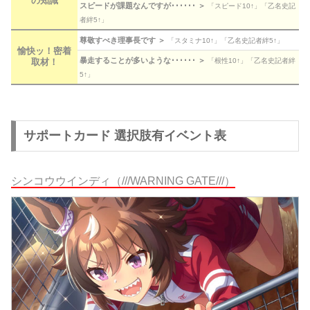
の知識
スピードが課題なんですが･･････ ＞
「スピード10↑」「乙名史記
者絆5↑」
尊敬すべき理事長です ＞
「スタミナ10↑」「乙名史記者絆5↑」
愉快ッ！密着
暴走することが多いような･･････ ＞
取材！
「根性10↑」「乙名史記者絆
5↑」
サポートカード 選択肢有イベント表
シンコウウインディ（///WARNING GATE///）