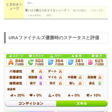
「絆5↑」
ときめきシ
ューズ
重いけど鍛えられそうなシューズ ＞
「体力10減少」「スタミナ5↑」
「スキルPt20↑」「絆5↑」
URAファイナルズ優勝時のステータスと評価