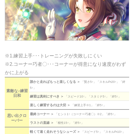
※1.練習上手･･･トレーニングが失敗しにくい
※2.コーナー巧者〇･･･コーナーが得意になり速度がわず
かに上がる
誰かと走ればもっと楽しくなる ＞
「賢さ5↑」「スキルPt20↑」「絆
5↑」
素敵な♪練習
日和
練習は真剣にすべき ＞
「スピード10↑」「スタミナ5↑」「絆5↑」
楽しく練習するのは大切 ＞
「練習上手※1」「絆5↑」
最終コーナー ＞
「ヒント1↑（コーナー巧者〇）※2」「絆5↑」
思い出クロ
ーバー
ラストの直線 ＞
「根性15↑」「絆5↑」
軽くて速く走れそうなシューズ ＞
「スピード5↑」「スキルPt10↑」