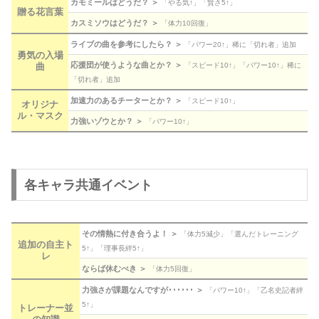
カモミールはどうだ？ ＞
「やる気↑」「賢さ5↑」
贈る花言葉
カスミソウはどうだ？ ＞
「体力10回復」
ライブの曲を参考にしたら？ ＞
「パワー20↑」稀に「切れ者」追加
勇気の入場
応援団が使うような曲とか？ ＞
曲
「スピード10↑」「パワー10↑」稀に
「切れ者」追加
加速力のあるチーターとか？ ＞
「スピード10↑」
オリジナ
ル・マスク
力強いゾウとか？ ＞
「パワー10↑」
各キャラ共通イベント
その情熱に付き合うよ！ ＞
「体力5減少」「選んだトレーニング
追加の自主ト
5↑」「理事長絆5↑」
レ
ならば休むべき ＞
「体力5回復」
力強さが課題なんですが･･････ ＞
「パワー10↑」「乙名史記者絆
5↑」
トレーナー並