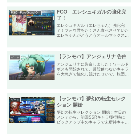
FGO エレシュキガルの強化完
FGO（Fate/Grand Order）
了！
エレシュキガル（エレちゃん）強化完
了！フォウ君をたくさん食べさせていた
エレちゃんがとうとうオールマックス
（オールマ）になりました！宝具レベル
も５だし、これでどこにサポートに出し
ても恥ずかしくない！むしろ誇らしい！
これからは自分だけでなく他の...
【ランモバ】アンジェリナ 告白
ゲーム
アンジェリナに告白しました！ワールド
ボスも開始されて、普段使わないキャラ
を大急ぎで強化し続けたせいで、旅団商
店で使う旅団勲章がカツカツとなる中、
現在のワールドボス「ヨルムンガンド」
の優勢陣営ということで、アンジェリナ
を強化しました！後に覚醒...
【ランモバ】夢幻の転生セレク
ゲーム
ション 開始
夢幻の転生セレクション 開始！本日の
メンテから、初回SSRキャラ獲得時に
ピックアップ中のキャラで未所持キャラ
が必ず出現するガチャが開始されまし
た！自分は「ノエミ」が未所持なのでガ
チャ何回目で来てくれるのかが焦点にな