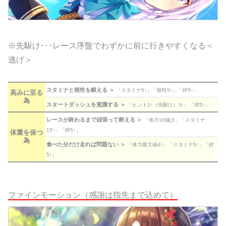
※先駆け･･･レース序盤でわずかに前に行きやすくなる＜
逃げ＞
スタミナと根性を鍛える ＞
「スタミナ5↑」「根性5↑」「絆5↑」
高みに至る
為
スタートダッシュを意識する ＞
「ヒント1↑（先駆け）※」 「絆5↑」
レースが終わるまで頑張って耐える ＞
「体力10減少」「スタミナ
15↑」「絆5↑」
体重を保つ
為
食べた分だけ走れば問題ない ＞
「体力最大値4↑」「スタミナ5↑」「絆
5↑」
ファインモーション（感謝は指先まで込めて）