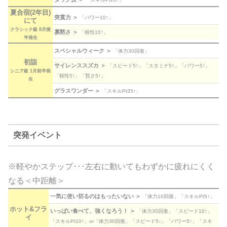
夏合宿(2年目)
突貫力 ＞
「パワー10↑」
にて
クラシック級 8月後
寡黙さ ＞
「根性10↑」
半発生
スペシャルウィーク ＞
「体力30回復」
初詣
サイレンススズカ ＞
「スピード5↑」「スタミナ5↑」「パワー5↑」
シニア級 1月前半発
「根性5↑」「賢さ5↑」
生
グラスワンダー ＞
「スキルPt35↑」
突発イベント
※軽やかステップ･･･左右に動いてもわずかに疲れにくく
なる＜中距離＞
一気に使い切るのはもったいない ＞
「体力10回復」「スキルPt5↑」
ホット&フラ
いっぱい食べて、強くなろう！ ＞
「体力30回復」「スピード10↑」
イ
「スキルPt10↑」or「体力30回復」「スピード5↓」「パワー5↑」「スキ