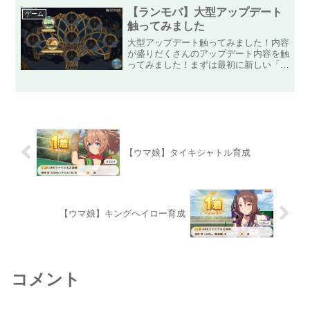
ります！さっそく引いていく...
【ランモバ】大型アップデート
ゲーム
触ってみました
大型アップデート触ってみました！内容
が盛りだくさんのアップデート内容を触
ってみました！まずは最初に新しい「極
星の国」に出てきた新ステージ「ヴァナ
ヘイム」に挑戦しました！さくさく進め
て行ってステージのボスである「フレイ
ヤ」が登場！「フレイヤ」...
【ウマ娘】タイキシャトル育成
【ウマ娘】キングヘイロー育成
コメント