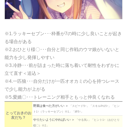
※1.ラッキーセブン･･･枠番が7の時に少し良いことが起き
る場合がある
※2.おひとり様〇･･･自分と同じ作戦のウマ娘がいないと
能力を少し発揮しやすい
※3.冷静･･･前が詰まった時に落ち着いて耐性をわずかに
立て直す＜追込＞
※4.一匹狼･･･自分だけが一匹オオカミの心を持つレース
で少し能力が上がる
※5.愛嬌〇･･･トレーニング相手ともっと仲良くなれる
野菜は食べた方がいい ＞
「スピード5↑」「スキルPt15↑」「ヒン
ト1↑（ラッキーセブン）※1」「絆5↑」
とっておきのお
友だち？
やりたいようにやればいい ＞
「やる気↓」「ヒント1↑（おひとり
様〇）※2」