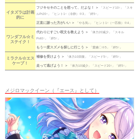
フジキセキのことを想って、だよな！ ＞
「スピード10↑」「スキ
イタズラは計画
ルPt20↑」「ヒント1↑（冷静）※3」「絆5↑」
的に
正直に謝った方がいい ＞
「やる気↓」「ヒント1↑（一匹狼）※4」
代わりにすごい呪文を教えよう ＞
「体力20減少」「スキル
ワンダフル☆ミ
Pt40↑」「絆5↑」
ステイク！
もう一度スズメを探しに行こう ＞
「愛嬌〇※5」「絆5↑」
補修を受けよう ＞
「体力10回復」「スピード5↑」「絆5↑」
ミラクル☆エス
ケープ！
走って逃げよう！ ＞
「体力10減少」「スピード20↑」「絆5↑」
メジロマックイーン（『エース』として）