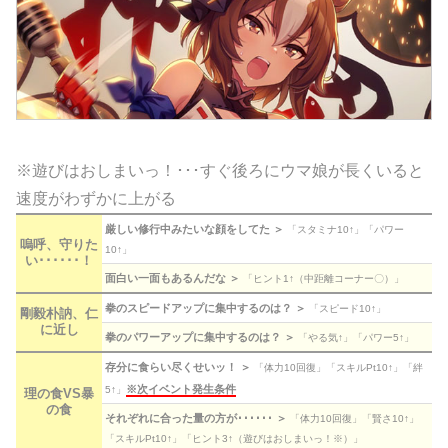
※遊びはおしまいっ！･･･すぐ後ろにウマ娘が長くいると
速度がわずかに上がる
厳しい修行中みたいな顔をしてた ＞
「スタミナ10↑」「パワー
嗚呼、守りた
10↑」
い･･････！
面白い一面もあるんだな ＞
「ヒント1↑（中距離コーナー〇）」
拳のスピードアップに集中するのは？ ＞
「スピード10↑」
剛毅朴訥、仁
に近し
拳のパワーアップに集中するのは？ ＞
「やる気↑」「パワー5↑」
存分に食らい尽くせいッ！ ＞
「体力10回復」「スキルPt10↑」「絆
※次イベント発生条件
5↑」
理の食VS暴
の食
それぞれに合った量の方が･･････ ＞
「体力10回復」「賢さ10↑」
「スキルPt10↑」「ヒント3↑（遊びはおしまいっ！※）」