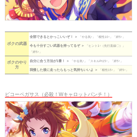
全部できるとかっこいいぞ！ ＞
「やる気↑」「根性10↑」「絆5↑」
ボクの武器
今も十分すごい武器を持ってるぞ ＞
「ヒント1↑（先行直線〇）」
「絆5↑」
自分に合う方法が1番！ ＞
「やる気↑」「スキルPt15↑」「絆5↑」
ボクのやり
方
我慢した後に走ったらもっと気持ちいいよ ＞
「根性15↑」「絆5↑」
ビコーペガサス（必殺！Wキャロットパンチ！）