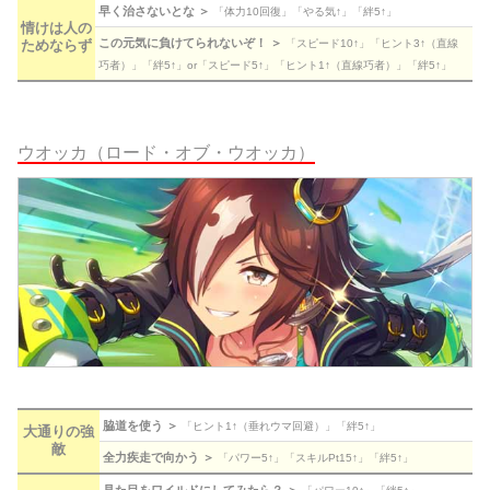
早く治さないとな ＞
「体力10回復」「やる気↑」「絆5↑」
情けは人の
この元気に負けてられないぞ！ ＞
ためならず
「スピード10↑」「ヒント3↑（直線
巧者）」「絆5↑」or「スピード5↑」「ヒント1↑（直線巧者）」「絆5↑」
ウオッカ（ロード・オブ・ウオッカ）
脇道を使う ＞
「ヒント1↑（垂れウマ回避）」「絆5↑」
大通りの強
敵
全力疾走で向かう ＞
「パワー5↑」「スキルPt15↑」「絆5↑」
見た目をワイルドにしてみたら？ ＞