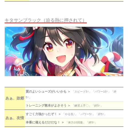
キタサンブラック（迫る熱に押されて）
質のよいシューズがいいかも ＞
「スピード5↑」「パワー10↑」「絆
5↑」
あぁ、故郷
トレーニング教本がよさそう ＞
「練習上手〇」「絆5↑」
すごく力強かったぞ！ ＞
「やる気↑」「パワー5↑」「絆5↑」
あぁ、友情
本番に備えるだけだな！ ＞
「体力10回復」「絆5↑」