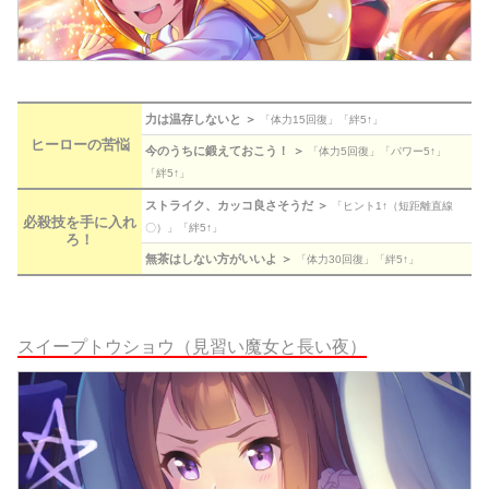
力は温存しないと ＞
「体力15回復」「絆5↑」
ヒーローの苦悩
今のうちに鍛えておこう！ ＞
「体力5回復」「パワー5↑」
「絆5↑」
ストライク、カッコ良さそうだ ＞
「ヒント1↑（短距離直線
必殺技を手に入れ
〇）」「絆5↑」
ろ！
無茶はしない方がいいよ ＞
「体力30回復」「絆5↑」
スイープトウショウ（見習い魔女と長い夜）