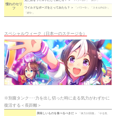
「パワー10↑」「絆5↑」
憧れのセリ
ワイルドなポーズをとってみたら？ ＞
フ
「パワー5↑」「スキルPt15↑」
「絆5↑」
スペシャルウィーク（日本一のステージを）
※別腹タンク･･･力を出し切った時に走る気力がわずかに
復活する＜長距離＞
美味しいものを食べるべきだ ＞
「体力10回復」「やる気