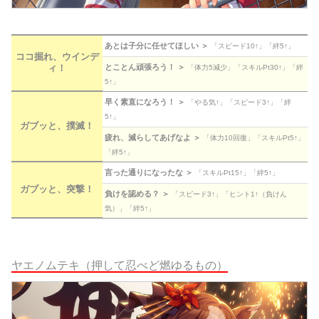
あとは子分に任せてほしい ＞
「スピード10↑」「絆5↑」
ココ掘れ、ウインデ
とことん頑張ろう！ ＞
ィ！
「体力5減少」「スキルPt30↑」「絆
5↑」
早く素直になろう！ ＞
「やる気↑」「スピード3↑」「絆
5↑」
ガブッと、撲滅！
疲れ、減らしてあげなよ ＞
「体力10回復」「スキルPt5↑」
「絆5↑」
言った通りになったな ＞
「スキルPt15↑」「絆5↑」
ガブッと、突撃！
負けを認める？ ＞
「スピード3↑」「ヒント1↑（負けん
気）」「絆5↑」
ヤエノムテキ（押して忍べど燃ゆるもの）