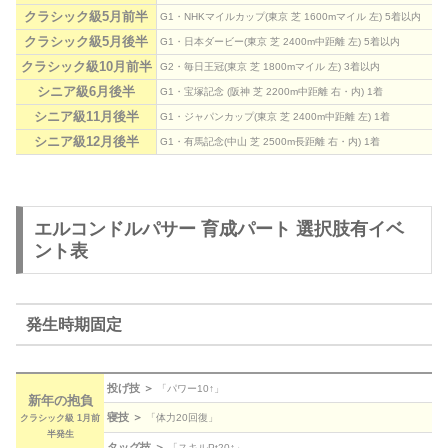
クラシック級5月前半
G1・NHKマイルカップ(東京 芝 1600mマイル 左) 5着以内
クラシック級5月後半
G1・日本ダービー(東京 芝 2400m中距離 左) 5着以内
クラシック級10月前半
G2・毎日王冠(東京 芝 1800mマイル 左) 3着以内
シニア級6月後半
G1・宝塚記念 (阪神 芝 2200m中距離 右・内) 1着
シニア級11月後半
G1・ジャパンカップ(東京 芝 2400m中距離 左) 1着
シニア級12月後半
G1・有馬記念(中山 芝 2500m長距離 右・内) 1着
エルコンドルパサー 育成パート 選択肢有イベ
ント表
発生時期固定
投げ技 ＞
「パワー10↑」
新年の抱負
寝技 ＞
「体力20回復」
クラシック級 1月前
半発生
タッグ技 ＞
「スキルPt20↑」