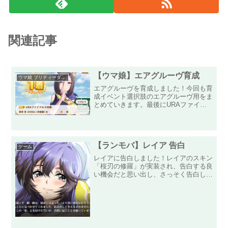
関連記事
【ウマ娘】エアグルーヴ育成
ウマ娘 プリティーダービー
エアグルーヴを育成しました！今回も育
成イベント選択肢のエアグルーヴ用をま
とめていきます。最後にURAファイナ
ルズで優勝した時のステータス等を掲載
しています。以下、エアグルーヴの育成
目標表です。必須出走レース距離はマイ
ル2レース、中距離6レー...
【ランモバ】レイア 告白
ゲーム
レイアに告白しました！レイアのスキン
「桜刃の修羅」が実装され、告白する良
い機会だと思い出し、さっそく告白して
きました！普段の勇ましい衣装からの告
白のドレス姿は、とても破壊力があり、
レアリティもSPを超えてLLRに迫るも
のがありますね！比較的...