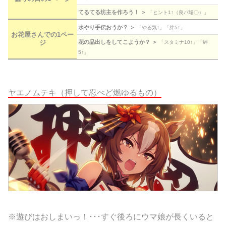
てるてる坊主を作ろう！ ＞
「ヒント1↑（良バ場〇）」
水やり手伝おうか？ ＞
「やる気↑」「絆5↑」
お花屋さんでの1ペー
花の品出しをしてこようか？ ＞
ジ
「スタミナ10↑」「絆
5↑」
ヤエノムテキ（押して忍べど燃ゆるもの）
※遊びはおしまいっ！･･･すぐ後ろにウマ娘が長くいると