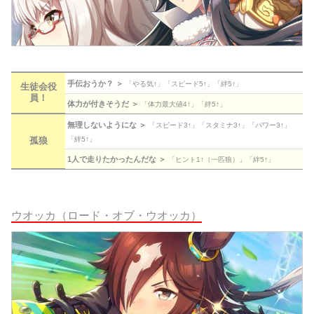
手伝おうか？ ＞
「やる気↑」「スピード5↑」「絆5↑」
生徒会役
員！
体力が付きそうだ ＞
「体力最大値4↑」「絆5↑」
無理しないようにな ＞
「スピード3↑」「スタミナ3↑」「パワー3↑」
「絆5↑」
孤狼
1人で走りたかったんだな ＞
「ヒント1↑（一匹狼）」「絆5↑」
ウオッカ（ロード・オブ・ウオッカ）