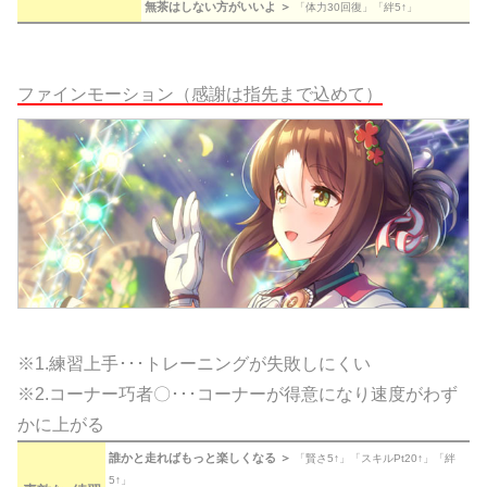
無茶はしない方がいいよ ＞
「体力30回復」「絆5↑」
ファインモーション（感謝は指先まで込めて）
※1.練習上手･･･トレーニングが失敗しにくい
※2.コーナー巧者〇･･･コーナーが得意になり速度がわず
かに上がる
誰かと走ればもっと楽しくなる ＞
「賢さ5↑」「スキルPt20↑」「絆
5↑」