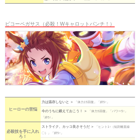
ビコーペガサス（必殺！Wキャロットパンチ！）
力は温存しないと ＞
「体力15回復」「絆5↑」
ヒーローの苦悩
今のうちに鍛えておこう！ ＞
「体力5回復」「パワー5↑」
「絆5↑」
ストライク、カッコ良さそうだ ＞
「ヒント1↑（短距離直線
必殺技を手に入れ
〇）」「絆5↑」
ろ！