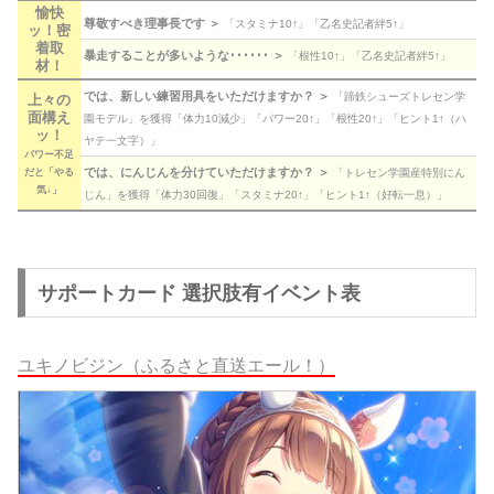
愉快
尊敬すべき理事長です ＞
「スタミナ10↑」「乙名史記者絆5↑」
ッ！密
着取
暴走することが多いような･･････ ＞
「根性10↑」「乙名史記者絆5↑」
材！
では、新しい練習用具をいただけますか？ ＞
「蹄鉄シューズトレセン学
上々の
面構え
園モデル」を獲得「体力10減少」「パワー20↑」「根性20↑」「ヒント1↑（ハ
ッ！
ヤテ一文字）」
パワー不足
では、にんじんを分けていただけますか？ ＞
だと「やる
「トレセン学園産特別にん
気↓」
じん」を獲得「体力30回復」「スタミナ20↑」「ヒント1↑（好転一息）」
サポートカード 選択肢有イベント表
ユキノビジン（ふるさと直送エール！）