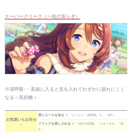
スーパークリーク（一粒の安らぎ）
※深呼吸･･･直線に入ると息を入れてわずかに疲れにくく
なる＜長距離＞
更にエールを送る ＞
「ヒント1↑（深呼吸）※」「絆5↑」
お気遣いもお任せ
ドリンクを差し入れる ＞
♪
「体力10回復」「スタミナ5↑」「絆
5↑」