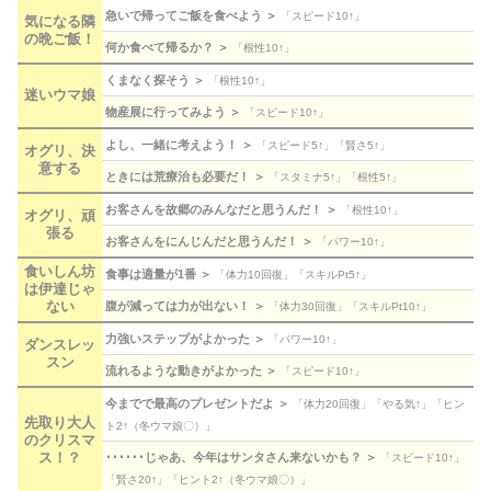
急いで帰ってご飯を食べよう ＞
「スピード10↑」
気になる隣
の晩ご飯！
何か食べて帰るか？ ＞
「根性10↑」
くまなく探そう ＞
「根性10↑」
迷いウマ娘
物産展に行ってみよう ＞
「スピード10↑」
よし、一緒に考えよう！ ＞
「スピード5↑」「賢さ5↑」
オグリ、決
意する
ときには荒療治も必要だ！ ＞
「スタミナ5↑」「根性5↑」
お客さんを故郷のみんなだと思うんだ！ ＞
「根性10↑」
オグリ、頑
張る
お客さんをにんじんだと思うんだ！ ＞
「パワー10↑」
食いしん坊
食事は適量が1番 ＞
「体力10回復」「スキルPt5↑」
は伊達じゃ
ない
腹が減っては力が出ない！ ＞
「体力30回復」「スキルPt10↑」
力強いステップがよかった ＞
「パワー10↑」
ダンスレッ
スン
流れるような動きがよかった ＞
「スピード10↑」
今までで最高のプレゼントだよ ＞
「体力20回復」「やる気↑」「ヒン
先取り大人
ト2↑（冬ウマ娘〇）」
のクリスマ
ス！？
･･････じゃあ、今年はサンタさん来ないかも？ ＞
「スピード10↑」
「賢さ20↑」「ヒント2↑（冬ウマ娘〇）」