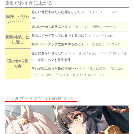
速度がわずかに上がる
厳しい修行中みたいな顔をしてた ＞
「スタミナ10↑」「パワー
嗚呼、守りた
10↑」
い･･････！
面白い一面もあるんだな ＞
「ヒント1↑（中距離コーナー〇）」
拳のスピードアップに集中するのは？ ＞
「スピード10↑」
剛毅朴訥、仁
に近し
拳のパワーアップに集中するのは？ ＞
「やる気↑」「パワー5↑」
存分に食らい尽くせいッ！ ＞
「体力10回復」「スキルPt10↑」「絆
※次イベント発生条件
5↑」
理の食VS暴
の食
それぞれに合った量の方が･･････ ＞
「体力10回復」「賢さ10↑」
「スキルPt10↑」「ヒント3↑（遊びはおしまいっ！※）」
ナリタブライアン（Two Pieces）