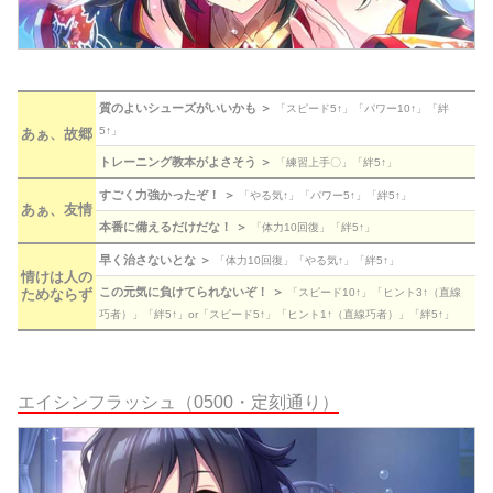
質のよいシューズがいいかも ＞
「スピード5↑」「パワー10↑」「絆
5↑」
あぁ、故郷
トレーニング教本がよさそう ＞
「練習上手〇」「絆5↑」
すごく力強かったぞ！ ＞
「やる気↑」「パワー5↑」「絆5↑」
あぁ、友情
本番に備えるだけだな！ ＞
「体力10回復」「絆5↑」
早く治さないとな ＞
「体力10回復」「やる気↑」「絆5↑」
情けは人の
この元気に負けてられないぞ！ ＞
ためならず
「スピード10↑」「ヒント3↑（直線
巧者）」「絆5↑」or「スピード5↑」「ヒント1↑（直線巧者）」「絆5↑」
エイシンフラッシュ（0500・定刻通り）