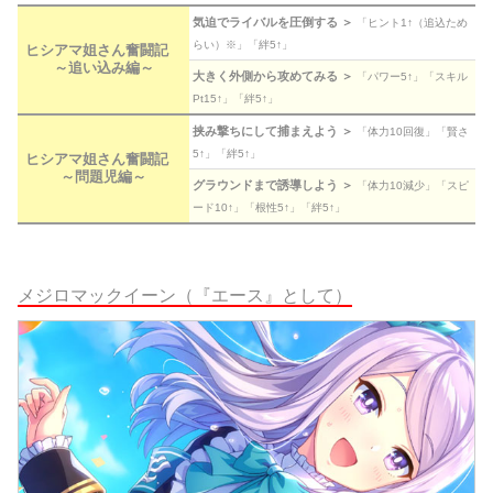
気迫でライバルを圧倒する ＞
「ヒント1↑（追込ため
らい）※」「絆5↑」
ヒシアマ姐さん奮闘記
～追い込み編～
大きく外側から攻めてみる ＞
「パワー5↑」「スキル
Pt15↑」「絆5↑」
挟み撃ちにして捕まえよう ＞
「体力10回復」「賢さ
5↑」「絆5↑」
ヒシアマ姐さん奮闘記
～問題児編～
グラウンドまで誘導しよう ＞
「体力10減少」「スピ
ード10↑」「根性5↑」「絆5↑」
メジロマックイーン（『エース』として）