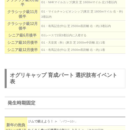
G1・NHKマイルカップ(東京 芝 1600mマイル 左) 5着以内
半
クラシック級11月
G1・マイルチャンピオンシップ(東京 芝 1600mマイル 右・外)
後半
3着以内
クラシック級12月
G1・有馬記念(中山 芝 2500m長距離 右・内) 3着以内
後半
シニア級6月後半
G1レースで2回3着以内に入着する
シニア級10月後半
G1・天皇賞（秋）(東京 芝 2000m中距離 左) 1着
シニア級12月後半
G1・有馬記念(中山 芝 2500m長距離 右・内) 1着
オグリキャップ 育成パート 選択肢有イベント
表
発生時期固定
ジムで鍛えよう！ ＞
「パワー10↑」
新年の抱負
たくさん食べて健康な1年にしよう！ ＞