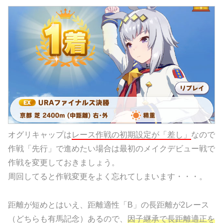
オグリキャップは
レース作戦の初期設定が「差し」
なので
作戦「先行」で進めたい場合は最初のメイクデビュー戦で
作戦を変更しておきましょう。
周回してると作戦変更をよく忘れてしまいます・・・。
距離が短めとはいえ、距離適性「B」の長距離が2レース
（
どちらも有馬記念
）あるので、
因子継承で長距離適正を