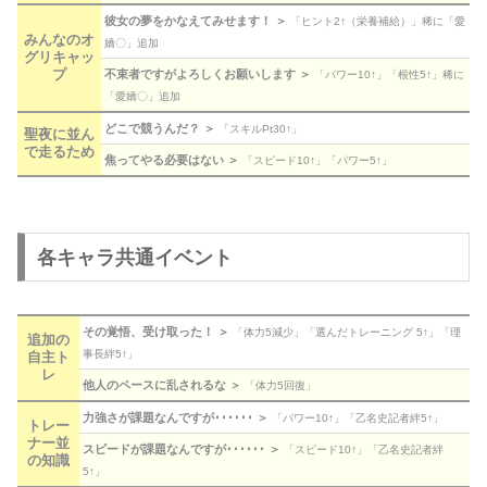
彼女の夢をかなえてみせます！ ＞
「ヒント2↑（栄養補給）」稀に「愛
みんなのオ
嬌〇」追加
グリキャッ
プ
不束者ですがよろしくお願いします ＞
「パワー10↑」「根性5↑」稀に
「愛嬌〇」追加
どこで競うんだ？ ＞
「スキルPt30↑」
聖夜に並ん
で走るため
焦ってやる必要はない ＞
「スピード10↑」「パワー5↑」
各キャラ共通イベント
その覚悟、受け取った！ ＞
「体力5減少」「選んだトレーニング 5↑」「理
追加の
事長絆5↑」
自主ト
レ
他人のペースに乱されるな ＞
「体力5回復」
力強さが課題なんですが･･････ ＞
「パワー10↑」「乙名史記者絆5↑」
トレー
ナー並
スピードが課題なんですが･･････ ＞
「スピード10↑」「乙名史記者絆
の知識
5↑」