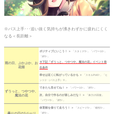
※パス上手･･･追い抜く気持ちが沸きわずかに疲れにくく
なる＜長距離＞
ポジティブにいこう！ ＞
「スタミナ5↑」「パワー10↑」
「絆5↑」
※下記「ずうっと、つやつや、魔法の花」イベント発
雨の日、ぷかぷか、お
花畑
生条件
幸せは近くに転がっているかも ＞
「スキルPt40↑」「ヒ
ント1↑（パス上手）※」
できたら見せてね！ ＞
「パワー10↑」「絆5↑」
ずうっと、つやつや、
次、自分で作るのが楽しみだな！ ＞
魔法の花
「体力15回復」
「パワー5↑」「絆5↑」
体育館を借りて走ろう！ ＞
「スピード5↑」「根性5↑」
「絆5↑」
曇りの日の1ページ