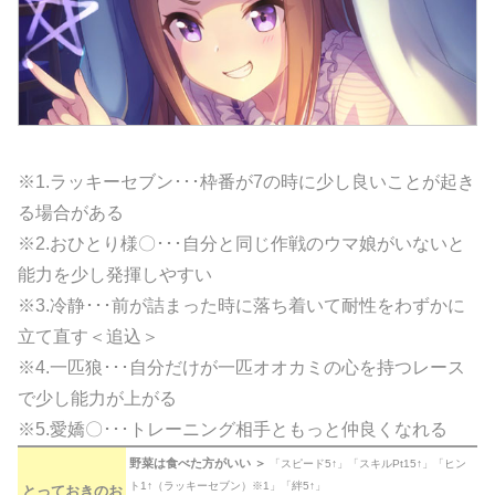
※1.ラッキーセブン･･･枠番が7の時に少し良いことが起き
る場合がある
※2.おひとり様〇･･･自分と同じ作戦のウマ娘がいないと
能力を少し発揮しやすい
※3.冷静･･･前が詰まった時に落ち着いて耐性をわずかに
立て直す＜追込＞
※4.一匹狼･･･自分だけが一匹オオカミの心を持つレース
で少し能力が上がる
※5.愛嬌〇･･･トレーニング相手ともっと仲良くなれる
野菜は食べた方がいい ＞
「スピード5↑」「スキルPt15↑」「ヒン
ト1↑（ラッキーセブン）※1」「絆5↑」
とっておきのお