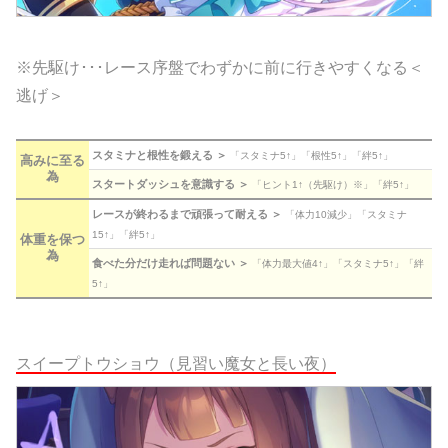
※先駆け･･･レース序盤でわずかに前に行きやすくなる＜
逃げ＞
スタミナと根性を鍛える ＞
「スタミナ5↑」「根性5↑」「絆5↑」
高みに至る
為
スタートダッシュを意識する ＞
「ヒント1↑（先駆け）※」「絆5↑」
レースが終わるまで頑張って耐える ＞
「体力10減少」「スタミナ
15↑」「絆5↑」
体重を保つ
為
食べた分だけ走れば問題ない ＞
「体力最大値4↑」「スタミナ5↑」「絆
5↑」
スイープトウショウ（見習い魔女と長い夜）