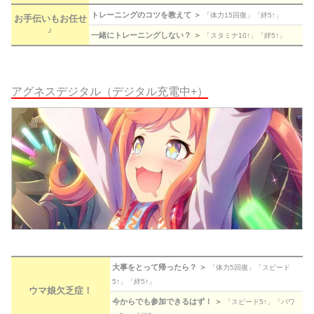
トレーニングのコツを教えて ＞
「体力15回復」「絆5↑」
お手伝いもお任せ
♪
一緒にトレーニングしない？ ＞
「スタミナ10↑」「絆5↑」
アグネスデジタル（デジタル充電中+）
大事をとって帰ったら？ ＞
「体力5回復」「スピード
5↑」「絆5↑」
ウマ娘欠乏症！
今からでも参加できるはず！ ＞
「スピード5↑」「パワ