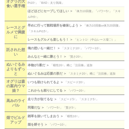
オグリの大
Pt10↑」「BAD：太り気味」
食い選手権
ほどほどにセーブしてほしい ＞
「体力10回復」「パワー5↑」「スキ
ルPt5↑」
早めに行って観戦場所を確保しよう ＞
「体力10回復or体力20回復」
レースとグ
「スキルPt15↑」
ルメで満腹
に
レースもグルメも楽しもう！ ＞
「ヒント1↑（中山レース場〇）」
俺の想いも一緒だ！ ＞
「スタミナ10↑」「パワー10↑」
託された想
い
みんなと一緒に勝とう！ ＞
「賢さ20↑」
ぬいぐるみ
本物が1番だ ＞
「根性20↑」稀に「注目株」追加
よりもずっ
と
ぬいぐるみは応援の形だ ＞
「スタミナ20↑」稀に「注目株」追加
オグリは森
いつも助けられてるよ ＞
「スピード20↑」
の案内ウマ
娘？
これからも頼りにしてる ＞
「パワー20↑」
走り方が似てるな ＞
「スピード5↑」「スタミナ5↑」
高みのライ
バル
同着だな ＞
「パワー5↑」「賢さ5↑」
雑草を抜いてしまおう ＞
「根性10↑」
畑でビルド
アップ
畑を耕そう ＞
「パワー10↑」