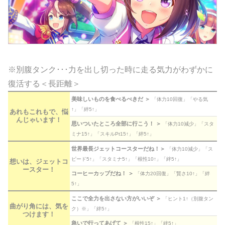
※別腹タンク･･･力を出し切った時に走る気力がわずかに
復活する＜長距離＞
美味しいものを食べるべきだ ＞
「体力10回復」「やる気
↑」「絆5↑」
あれもこれもで、悩
んじゃいます！
思いついたところ全部に行こう！ ＞
「体力10減少」「スタ
ミナ15↑」「スキルPt15↑」「絆5↑」
世界最長ジェットコースターだね！＞
「体力10減少」「ス
ピード5↑」「スタミナ5↑」「根性10↑」「絆5↑」
想いは、ジェットコ
ースター！
コーヒーカップだね！ ＞
「体力20回復」「賢さ10↑」「絆
5↑」
ここで全力を出さない方がいいぞ ＞
「ヒント1↑（別腹タン
曲がり角には、気を
ク）※」「絆5↑」
つけます！
急いで行ってあげて ＞
「根性15↑」「絆5↑」