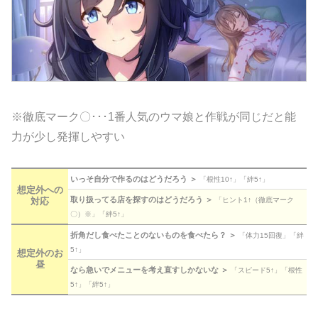
※徹底マーク〇･･･1番人気のウマ娘と作戦が同じだと能
力が少し発揮しやすい
いっそ自分で作るのはどうだろう ＞
「根性10↑」「絆5↑」
想定外への
取り扱ってる店を探すのはどうだろう ＞
対応
「ヒント1↑（徹底マーク
〇）※」「絆5↑」
折角だし食べたことのないものを食べたら？ ＞
「体力15回復」「絆
5↑」
想定外のお
昼
なら急いでメニューを考え直すしかないな ＞
「スピード5↑」「根性
5↑」「絆5↑」