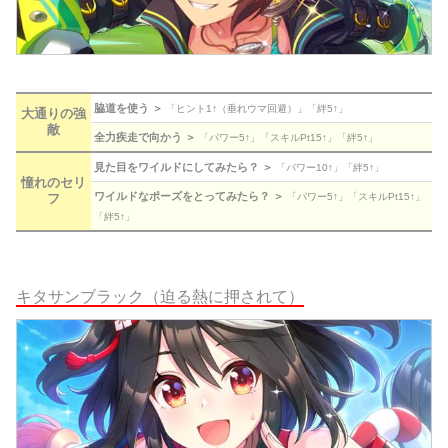
脇道を使う ＞
「ヒント1↑（垂れウマ回避）」「絆5↑」
大通りの強
敵
全力疾走で向かう ＞
「パワー5↑」「スキルPt15↑」「絆5↑」
見た目をワイルドにしてみたら？ ＞
「パワー10↑」「絆5↑」
憧れのセリ
ワイルドなポーズをとってみたら？ ＞
フ
「パワー5↑」「スキルPt15↑」
「絆5↑」
キタサンブラック（迫る熱に押されて）