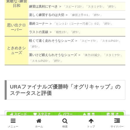
素敵な♪練習
日和
練習は真剣にすべき ＞
「スピード10↑」「スタミナ5↑」「絆5↑」
楽しく練習するのは大切 ＞
「練習上手※1」「絆5↑」
最終コーナー ＞
「ヒント1↑（コーナー巧者〇）※2」「絆5↑」
思い出クロ
ーバー
ラストの直線 ＞
「根性15↑」「絆5↑」
軽くて速く走れそうなシューズ ＞
「スピード5↑」「スキルPt10↑」
「絆5↑」
ときめきシ
ューズ
重いけど鍛えられそうなシューズ ＞
「体力10減少」「スタミナ5↑」
「スキルPt20↑」「絆5↑」
URAファイナルズ優勝時「オグリキャップ」の
ステータスと評価
メニュー
ホーム
検索
トップ
サイドバー