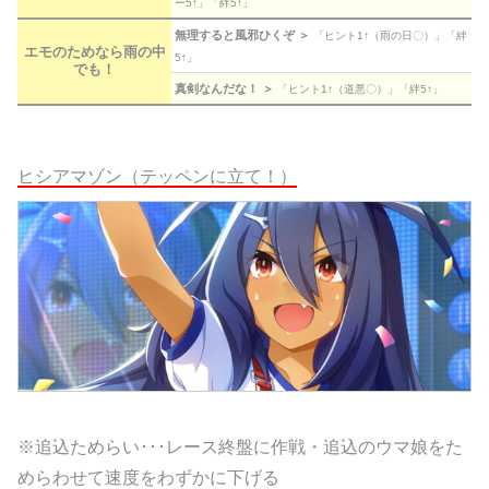
ー5↑」「絆5↑」
無理すると風邪ひくぞ ＞
「ヒント1↑（雨の日〇）」「絆
エモのためなら雨の中
5↑」
でも！
真剣なんだな！ ＞
「ヒント1↑（道悪〇）」「絆5↑」
ヒシアマゾン（テッペンに立て！）
※追込ためらい･･･レース終盤に作戦・追込のウマ娘をた
めらわせて速度をわずかに下げる