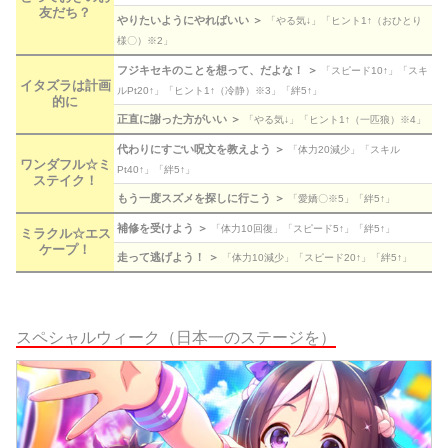
友だち？
やりたいようにやればいい ＞
「やる気↓」「ヒント1↑（おひとり
様〇）※2」
フジキセキのことを想って、だよな！ ＞
「スピード10↑」「スキ
イタズラは計画
ルPt20↑」「ヒント1↑（冷静）※3」「絆5↑」
的に
正直に謝った方がいい ＞
「やる気↓」「ヒント1↑（一匹狼）※4」
代わりにすごい呪文を教えよう ＞
「体力20減少」「スキル
ワンダフル☆ミ
Pt40↑」「絆5↑」
ステイク！
もう一度スズメを探しに行こう ＞
「愛嬌〇※5」「絆5↑」
補修を受けよう ＞
「体力10回復」「スピード5↑」「絆5↑」
ミラクル☆エス
ケープ！
走って逃げよう！ ＞
「体力10減少」「スピード20↑」「絆5↑」
スペシャルウィーク（日本一のステージを）