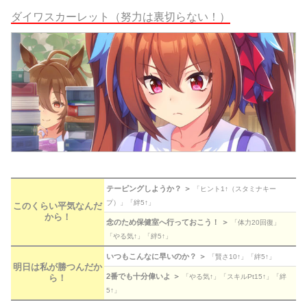
ダイワスカーレット（努力は裏切らない！）
テーピングしようか？ ＞
「ヒント1↑（スタミナキー
プ）」「絆5↑」
このくらい平気なんだ
から！
念のため保健室へ行っておこう！ ＞
「体力20回復」
「やる気↑」「絆5↑」
いつもこんなに早いのか？ ＞
「賢さ10↑」「絆5↑」
明日は私が勝つんだか
2番でも十分偉いよ ＞
ら！
「やる気↑」「スキルPt15↑」「絆
5↑」