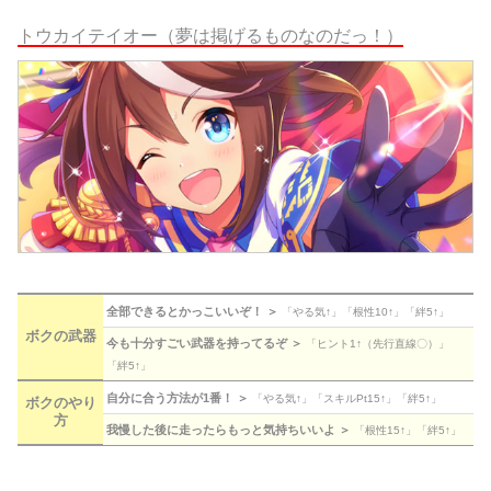
トウカイテイオー（夢は掲げるものなのだっ！）
全部できるとかっこいいぞ！ ＞
「やる気↑」「根性10↑」「絆5↑」
ボクの武器
今も十分すごい武器を持ってるぞ ＞
「ヒント1↑（先行直線〇）」
「絆5↑」
自分に合う方法が1番！ ＞
「やる気↑」「スキルPt15↑」「絆5↑」
ボクのやり
方
我慢した後に走ったらもっと気持ちいいよ ＞
「根性15↑」「絆5↑」