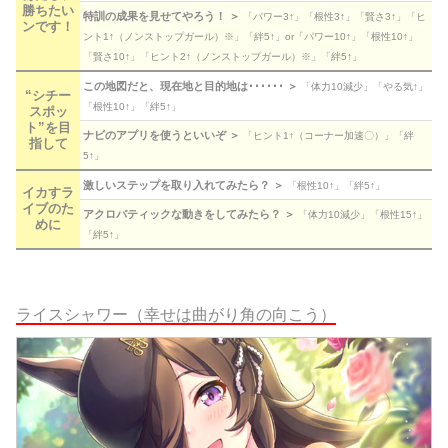
勝ちたい
特訓の成果を見せてやろう！ ＞
「パワー3↑」「根性3↑」「賢さ3↑」「ヒ
ンです！
ント1↑（ノンストップガール）※」「絆5↑」or「パワー10↑」「根性10↑」
「賢さ10↑」「ヒント2↑（ノンストップガール）※」「絆5↑」
この地図だと、現在地と目的地は･･････ ＞
「体力10減少」「やる気↑」
“シチー
「根性10↑」「絆5↑」
スポッ
ト”を目
ナビのアプリを使うといいぞ ＞
「ヒント1↑（コーナー加速〇）」「絆
指して
5↑」
激しいステップを取り入れてみたら？ ＞
「根性10↑」「絆5↑」
イカすラ
イブのた
アクロバティックな動きをしてみたら？ ＞
「体力10減少」「根性15↑」
めに
「絆5↑」
ライスシャワー（幸せは曲がり角の向こう）