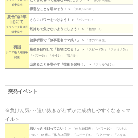
「体力20回復」
クラシック級 1月
前半発生
得意なことを増やそう！ ＞
「スキルPt20↑」
夏合宿(2年
さらにパワーをつけよう！ ＞
「パワー10↑」
目)にて
クラシック級 8月
気持ちで負けないようにしよう！ ＞
「根性10↑」
後半発生
健康祈願で『無事是名ウマ娘！』 ＞
「体力30回復」
初詣
最強を目指して『怪物になる！』 ＞
「スピード5↑」「スタミナ5↑」
シニア級 1月前半
「パワー5↑」「根性5↑」「賢さ5↑」
発生
出来ることを増やす『技術を習得！』 ＞
「スキルPt35↑」
突発イベント
※負けん気･･･追い抜きがわずかに成功しやすくなる＜マ
イル＞
思いっきり戦ってこい！ ＞
「体力30回復」「パワー10↑」「スキル
Pt10↑」or 稀に「体力15回復」「スピード5↓」「パワー5↑」「スキル