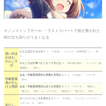
※ノンストップガール･･･ラストスパートで前が塞がれた
時の立ち回りがうまくなる
たとえばどんなもの？ ＞
「やる気↑」「ヒント1↑（内枠得意〇）」「絆
思い出ほ
5↑」
わほわ、
わんこそ
わんこそばが食べたくなってきたな ＞
「体力最大値4↑」「ヒント1↑（栄
ば
養補給）」「絆5↑」
ああ！学級委員長的な度胸を見習おう！ ＞
「やる気↑」「パワー5↑」
学級委員
「絆5↑」
長のすん
げぇ特訓
ああ！学級委員長的な走りを見習おう！ ＞
「パワー3↑」「根性3↑」
「賢さ3↑」「絆5↑」or「パワー10↑」「根性10↑」「賢さ10↑」「絆5↑」
かっこいいところを見せよう！ ＞
「やる気↑」「ヒント1↑（ノンストッ
プガール）※」「絆5↑」
あたし、