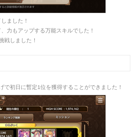
了しました！
て、力もアップする万能スキルでした！
挑戦しました！
げで初日に暫定1位を獲得することができました！