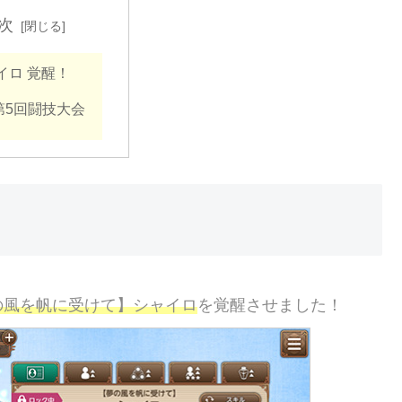
次
イロ 覚醒！
第5回闘技大会
の風を帆に受けて】シャイロ
を覚醒させました！