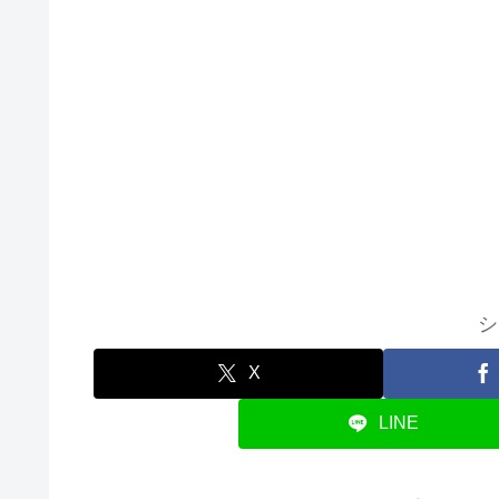
シ
X
LINE