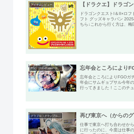
【ドラクエ】ドラゴンク
アイテムレビュー
ドラゴンクエストI＆II×ロフ
フト グッズキャラバン 2
ちら↓これから行く方は、梅田
忘年会ところによりF
FGO（Fate/Grand Order）
忘年会ところによりFGOガ
年会にサムギョプサル今年
行ってきました！ここのチュ
再び東京へ（からのグ
グラブル（グランブルーファンタジー）
仕事で東京へ打ち合わせか
に行ったのに、今度は仕事