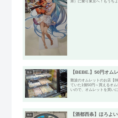
席）に乗り東京へ！もうちょ
【BEBE.】50円オ
散歩
難波のオムレットのお店【B
ていた1個50円～買えるオ
いので、オムレットを買いに
【酒都西条】ほろよい
散歩