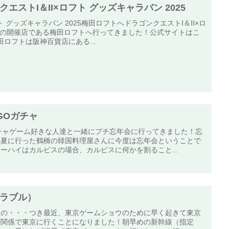
エストI＆II×ロフト グッズキャラバン 2025
ト グッズキャラバン 2025梅田ロフトへドラゴンクエストI＆II×ロ
025の開催店である梅田ロフトへ行ってきました！公式サイトはこ
ロフトは阪神百貨店にある...
GOガチャ
チャゲーム好きな人達と一緒にプチ忘年会に行ってきました！忘
の夏に行った鶴橋の韓国料理屋さんに今度は忘年会ということで
ーハイはカルピスの場合、カルピスに何かを割ること...
ラブル）
らの・・・つき最近、東京ゲームショウのために早く起きて東京
の関係で東京に行くことになりました！朝早めの新幹線（指定