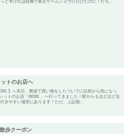
っと早ければ経費で東京ゲームショウに行けたのに！打ち...
ムレットのお店へ
EBE.】へ先日、難波で買い物をしたついでに以前から気になっ
ムレットのお店「BEBE.」へ行ってきました！駅からもほどほど近
行きやすい場所にあります！ただ、上記画...
散歩クーポン