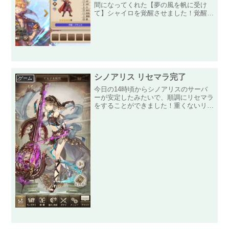
間になってくれた【夢の風を帆に受け
て】シャイロを覚醒させました！覚醒す
るために、レベルを99にしてマナボー
ドをMAXまで強化して・・・【夢の風
を帆に受けて】シャイロの覚醒が完了し
ました！スキル「ナックルダ...
シノアリス リセマラ完了
ゲーム
今日の14時頃からシノアリスのサーバ
ーが安定したみたいで、順調にリセマラ
をすることができました！重くないリセ
マラはこんなに順調にできるのかと感動
すら覚えストレスなく？リセマラに励む
ことができた結果。SSR武器に付属し
ているグレーテルのキャラ...