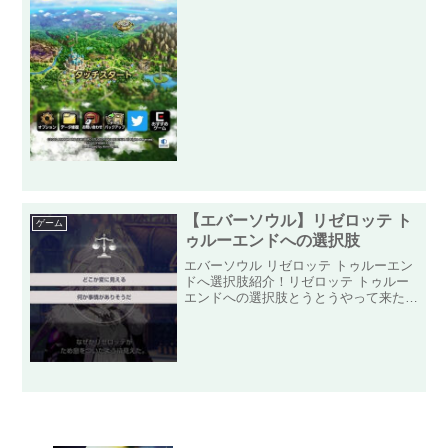
スマホゲーでのお馴染みのリセマラから
です！リセマラの所要時間は15分ほど
かと思います。慣れれば10分もあれば
駆け抜けることができます...
【エバーソウル】リゼロッテ ト
ゲーム
ゥルーエンドへの選択肢
エバーソウル リゼロッテ トゥルーエン
ドへ選択肢紹介！リゼロッテ トゥルー
エンドへの選択肢とうとうやって来た悪
魔のリゼロッテのピックアップガチャが
来たので、貯めに貯めた石と精霊召喚券
を放出して「リゼロッテ」を迎え入れる
ことができました！そん...