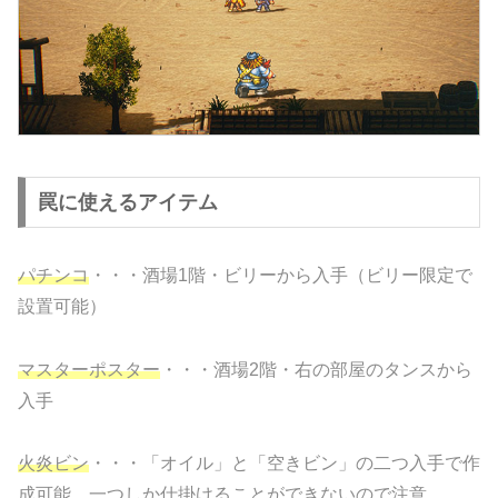
罠に使えるアイテム
パチンコ
・・・酒場1階・ビリーから入手（ビリー限定で
設置可能）
マスターポスター
・・・酒場2階・右の部屋のタンスから
入手
火炎ビン
・・・「オイル」と「空きビン」の二つ入手で作
成可能。一つしか仕掛けることができないので注意。