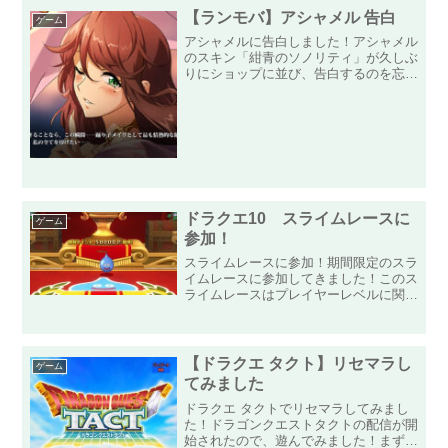
【ランモバ】アシャメル 告白
ゲーム
アシャメルに告白しました！アシャメル
のスキン「紺青のソノリティ」が久しぶ
りにショップに並び、告白するのを忘れ
ていたことを思い出し、告白してきまし
た！今思えばロスタムがかなり執着して
たような記憶があり、アシャメルはガッ
ツリストーリーに絡んでく...
ドラクエ10 スライムレースに
ゲーム
参加！
スライムレースに参加！期間限定のスラ
イムレースに参加してきました！このス
ライムレースはプレイヤーレベルに関係
なくプレイヤーの皆が同じスタートライ
ンで始めることになるので、とっつきや
すいですねー！前にも期間限定で遊べた
らしいですが、自分はその...
【ドラクエ タクト】リセマラし
ゲーム
てみました
ドラクエ タクトでリセマラしてみまし
た！ドラゴンクエストタクトの配信が開
始されたので、遊んでみました！まずは