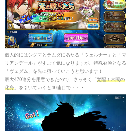
個人的にはシグマとラムダにあたる「ウェルナー」と「マ
リアンデール」がすごく気になりますが、特殊召喚となる
「ヴェダム」を先に狙っていこうと思います！
最大470連分を用意できたので、さっそく「
覚醒！常闇の
化身
」を引いていくと40連目で・・・