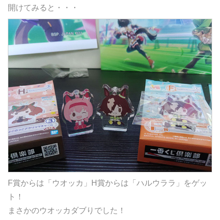
開けてみると・・・
F賞からは「ウオッカ」H賞からは「ハルウララ」をゲッ
ト！
まさかのウオッカダブりでした！