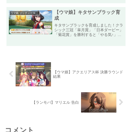
う！いきなり距離適性「C」のマイル距
離である「きさらぎ賞」がありますが、
G3なので普通にトレーニン...
【ウマ娘】キタサンブラック育
ウマ娘 プリティーダービー
成
キタサンブラックを育成しました！クラ
シック三冠「皐月賞」「日本ダービー」
「菊花賞」を勝利すると「やる気↑」
「全ステータス19↑」「スキルPt71↑」
※レースボーナス反映。「ヒント
2↑（リードキープ）」「理事長絆4↑」
シニアで春三冠である「大...
【ウマ娘】アクエリアス杯 決勝ラウンド
結果
【ランモバ】マリエル 告白
コメント