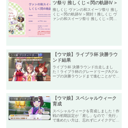
ツ祭り 推しくじ＜閃の軌跡Ⅳ＞
推しくじ ヴァンの和スイーツ祭り 推し
くじ＜閃の軌跡Ⅳ＞開封！推しくじ ヴ
ァンの和スイーツ祭り 推しくじ＜閃の
軌跡Ⅳ＞ ガチャ風景ずいぶん前に到着
していましたが、時間ができたので、推
しくじ ヴァンの和スイーツ祭り 推しく
じ＜閃の軌跡Ⅳ＞の景...
【ウマ娘】ライブラ杯 決勝ラウ
ウマ娘 プリティーダービー
ンド結果
ライブラ杯 決勝ラウンド出走しまし
た！ライブラ杯のグレードリーグAグル
ープの決勝ラウンドまで進むことができ
ました！出走メンバーは「ゴールドシッ
プ」「ナリタタイシン」「ナイスネイチ
ャ」の三人です！長距離で安定のゴール
ドシップ、デバフキャラはい...
【ウマ娘】スペシャルウィーク
ウマ娘 プリティーダービー
育成
スペシャルウィークを育成しました！作
戦の初期設定が「差し」なので「先行」
で進めたい方は、忘れずにメイクデビュ
ー戦で「先行」に変更しておきましょ