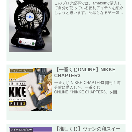
このブログ記事では、amazonで購入し
て自分が使っている便利アイテムを紹介
しようと思います。記念となる第一弾
は、暑い時期を乗り切るのに便利な小型
扇風機です！スマホ排熱として自分がこ
の小型扇風機を購入したきっかけは、普
段スマホゲーをしている...
【一番くじONLINE】NIKKE
アイテムレビュー
CHAPTER3
一番くじ NIKKE CHAPTER3 開封！随
分前に購入した、一番くじ
ONLINE「NIKKE CHAPTER3」を開封
するのを忘れていたので、さくっと開封
してみました！ちなみに公式サイトはこ
ちら↓自分は「B賞 ラピ 指揮官のお側に
クッシ...
【推しくじ】ヴァンの和スイー
アイテムレビュー