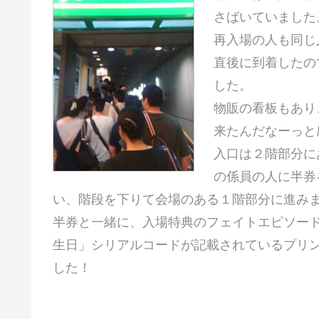
さばいていました
再入場の人も同じ
直後に到着したの
した。
物販の看板もあり
来たんだなーっと
入口は２階部分に
の係員の人に半券
い、階段を下りて会場のある１階部分に進み
半券と一緒に、入場特典のフェイトエピソー
生日」シリアルコードが記載されているプリ
した！