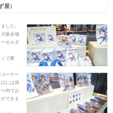
ず屋）
しました。
！大阪会場
キーホルダ
なくて断
販コーナー
入口には係
ナー内でお
とができま
）