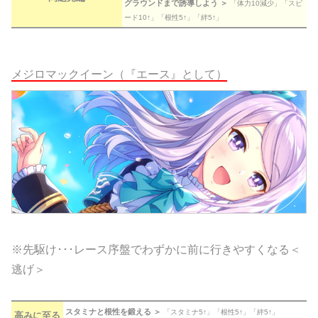
グラウンドまで誘導しよう ＞
「体力10減少」「スピ
ード10↑」「根性5↑」「絆5↑」
メジロマックイーン（『エース』として）
※先駆け･･･レース序盤でわずかに前に行きやすくなる＜
逃げ＞
スタミナと根性を鍛える ＞
「スタミナ5↑」「根性5↑」「絆5↑」
高みに至る