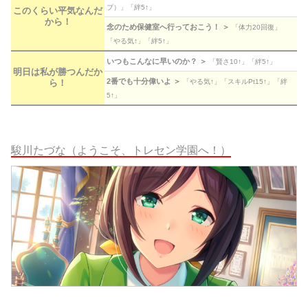
プ）」「絆5↑」
このくらい平気なんだ
から！
念のため保健室へ行っておこう！ ＞
「体力20回復」
「やる気↑」「絆5↑」
いつもこんなに早いのか？ ＞
「賢さ10↑」「絆5↑」
明日は私が勝つんだか
2番でも十分偉いよ ＞
ら！
「やる気↑」「スキルPt15↑」「絆
5↑」
駿川たづな（ようこそ、トレセン学園へ！）