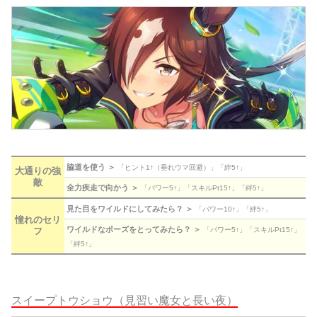
脇道を使う ＞
「ヒント1↑（垂れウマ回避）」「絆5↑」
大通りの強
敵
全力疾走で向かう ＞
「パワー5↑」「スキルPt15↑」「絆5↑」
見た目をワイルドにしてみたら？ ＞
「パワー10↑」「絆5↑」
憧れのセリ
ワイルドなポーズをとってみたら？ ＞
フ
「パワー5↑」「スキルPt15↑」
「絆5↑」
スイープトウショウ（見習い魔女と長い夜）