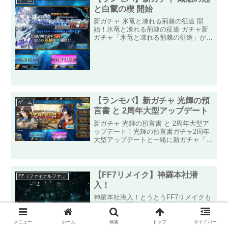
と白鬣の楔 開始
新ガチャ 氷竜と凍れる荊棘の征途 開
始！氷竜と凍れる荊棘の征途 ガチャ新
ガチャ「氷竜と凍れる荊棘の征途」が開
始されました！今回の新キャラは初レア
リティLLRの「氷淵の統治者」です！新
イメルダとも言いますが、今回のガチャ
は以前にあった「神降者...
【ランモバ】新ガチャ 光輝の預
ゲーム
言書 と 2周年大型アップデート
新ガチャ 光輝の預言書 と 2周年大型ア
ップデート！光輝の預言書ガチャ2周年
大型アップデートと一緒に新ガチャ「光
輝の預言書」が開始されました！今回も
前日譚があるので、ガチャ前に石を補充
できるのが嬉しいですね！今回はSSR
キャラが二人でるまで...
【FF7リメイク】神羅本社潜
FF（ファイナルファンタジー）
入！
神羅本社潜入！とうとうFF7リメイクも
大詰め、神羅本社潜入に潜入です！スラ
ムよりも綺麗な内装で世紀末から一気に
現代まで復活したかのようです！そんな
メニュー
ホーム
検索
トップ
サイドバー