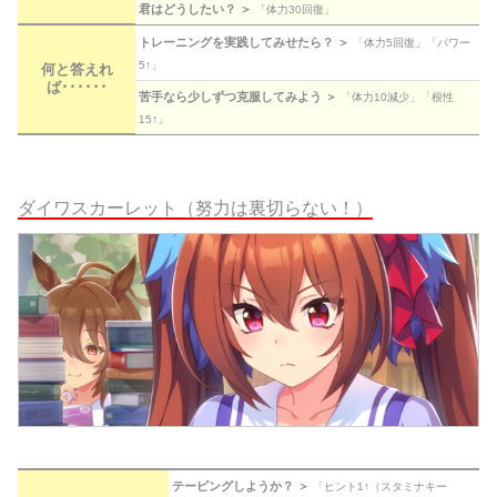
君はどうしたい？ ＞
「体力30回復」
トレーニングを実践してみせたら？ ＞
「体力5回復」「パワー
5↑」
何と答えれ
ば･･････
苦手なら少しずつ克服してみよう ＞
「体力10減少」「根性
15↑」
ダイワスカーレット（努力は裏切らない！）
テーピングしようか？ ＞
「ヒント1↑（スタミナキー