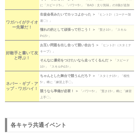
に「スピード5↓」「パワー5↑」「BAD：太り気味」の3個が追加
生徒会長みたいでカッコよかった ＞
「ヒント2↑（コーナー加
速〇）」
ワガハイがテイオ
ー先輩だ！
憧れの的として頑張って行こう！ ＞
「賢さ10↑」「スキル
Pt15↑」
お互い問題を出し合って競い合おう ＞
「ヒント2↑（スタミナ
キープ）」
好敵手と書いて友
と呼ぶ！
そんなに優劣をつけたいなら走ってくるんだ ＞
「スピード
10↑」「スキルPt15↑」
ちゃんとした舞台で競うんだろ？ ＞
「スタミナ15↑」「根性
5↑」稀に「練習上手〇」
ネバー・ギブ・ア
ップ・ワガハイ！
競うなら準備が必要！ ＞
「パワー5↑」「賢さ15↑」稀に「練習
上手〇」
各キャラ共通イベント