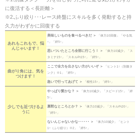
に復活する＜長距離＞
※2.ふり絞り･･･レース終盤にスキルを多く発動すると持
久力がわずかに回復する
美味しいものを食べるべきだ ＞
「体力10回復」「やる気
↑」「絆5↑」
あれもこれもで、悩
んじゃいます！
思いついたところ全部に行こう！ ＞
「体力10減少」「ス
タミナ15↑」「スキルPt15↑」「絆5↑」
ここで全力を出さない方がいいぞ ＞
「ヒント1↑（別腹タ
曲がり角には、気を
ンク）※1」「絆5↑」
つけます！
急いで行ってあげて ＞
「根性15↑」「絆5↑」
やっぱり髪かな？ ＞
「体力10減少」「スピード15↑」「絆
5↑」
少しでも近づけるよ
寡黙なところとか？ ＞
「体力10減少」「スキルPt20↑」
うに
「絆5↑」
ないんじゃないかな･･････ ＞
「体力10減少」「ヒント
1↑（ふり絞り）※2」「絆5↑」