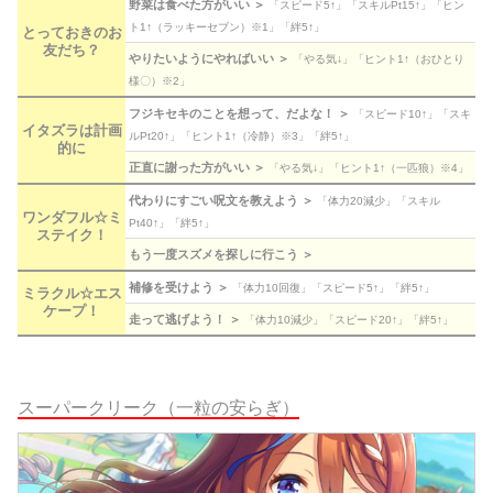
野菜は食べた方がいい ＞
「スピード5↑」「スキルPt15↑」「ヒン
ト1↑（ラッキーセブン）※1」「絆5↑」
とっておきのお
友だち？
やりたいようにやればいい ＞
「やる気↓」「ヒント1↑（おひとり
様〇）※2」
フジキセキのことを想って、だよな！ ＞
「スピード10↑」「スキ
イタズラは計画
ルPt20↑」「ヒント1↑（冷静）※3」「絆5↑」
的に
正直に謝った方がいい ＞
「やる気↓」「ヒント1↑（一匹狼）※4」
代わりにすごい呪文を教えよう ＞
「体力20減少」「スキル
ワンダフル☆ミ
Pt40↑」「絆5↑」
ステイク！
もう一度スズメを探しに行こう ＞
補修を受けよう ＞
「体力10回復」「スピード5↑」「絆5↑」
ミラクル☆エス
ケープ！
走って逃げよう！ ＞
「体力10減少」「スピード20↑」「絆5↑」
スーパークリーク（一粒の安らぎ）