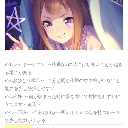
※1.ラッキーセブン･･･枠番が7の時に少し良いことが起き
る場合がある
※2.おひとり様〇･･･自分と同じ作戦のウマ娘がいないと
能力を少し発揮しやすい
※3.冷静･･･前が詰まった時に落ち着いて耐性をわずかに
立て直す＜追込＞
※4.一匹狼･･･自分だけが一匹オオカミの心を持つレース
で少し能力が上がる