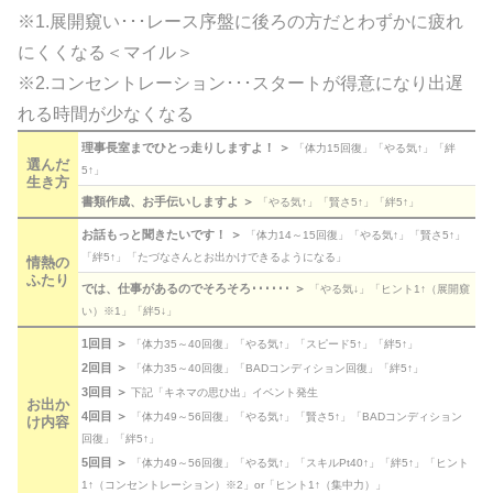
※1.展開窺い･･･レース序盤に後ろの方だとわずかに疲れ
にくくなる＜マイル＞
※2.コンセントレーション･･･スタートが得意になり出遅
れる時間が少なくなる
理事長室までひとっ走りしますよ！ ＞
「体力15回復」「やる気↑」「絆
選んだ
5↑」
生き方
書類作成、お手伝いしますよ ＞
「やる気↑」「賢さ5↑」「絆5↑」
お話もっと聞きたいです！ ＞
「体力14～15回復」「やる気↑」「賢さ5↑」
「絆5↑」「たづなさんとお出かけできるようになる」
情熱の
ふたり
では、仕事があるのでそろそろ･･････ ＞
「やる気↓」「ヒント1↑（展開窺
い）※1」「絆5↓」
1回目 ＞
「体力35～40回復」「やる気↑」「スピード5↑」「絆5↑」
2回目 ＞
「体力35～40回復」「BADコンディション回復」「絆5↑」
3回目 ＞
下記「キネマの思ひ出」イベント発生
お出か
4回目 ＞
「体力49～56回復」「やる気↑」「賢さ5↑」「BADコンディション
け内容
回復」「絆5↑」
5回目 ＞
「体力49～56回復」「やる気↑」「スキルPt40↑」「絆5↑」「ヒント
1↑（コンセントレーション）※2」or「ヒント1↑（集中力）」