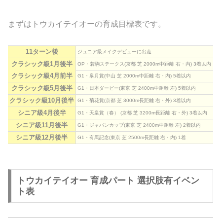
まずはトウカイテイオーの育成目標表です。
11ターン後
ジュニア級メイクデビューに出走
クラシック級1月後半
OP・若駒ステークス(京都 芝 2000m中距離 右・内) 3着以内
クラシック級4月前半
G1・皐月賞(中山 芝 2000m中距離 右・内) 5着以内
クラシック級5月後半
G1・日本ダービー(東京 芝 2400m中距離 左) 5着以内
クラシック級10月後半
G1・菊花賞(京都 芝 3000m長距離 右・外) 3着以内
シニア級4月後半
G1・天皇賞（春） (京都 芝 3200m長距離 右・外) 3着以内
シニア級11月後半
G1・ジャパンカップ(東京 芝 2400m中距離 左) 2着以内
シニア級12月後半
G1・有馬記念(東京 芝 2500m長距離 右・内) 1着
トウカイテイオー 育成パート 選択肢有イベン
ト表