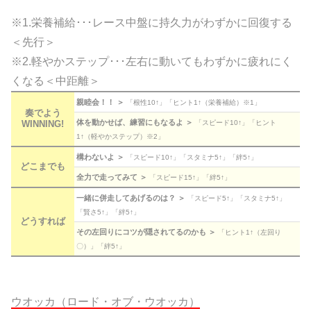
※1.栄養補給･･･レース中盤に持久力がわずかに回復する
＜先行＞
※2.軽やかステップ･･･左右に動いてもわずかに疲れにく
くなる＜中距離＞
親睦会！！ ＞
「根性10↑」「ヒント1↑（栄養補給）※1」
奏でよう
体を動かせば、練習にもなるよ ＞
WINNING!
「スピード10↑」「ヒント
1↑（軽やかステップ）※2」
構わないよ ＞
「スピード10↑」「スタミナ5↑」「絆5↑」
どこまでも
全力で走ってみて ＞
「スピード15↑」「絆5↑」
一緒に併走してあげるのは？ ＞
「スピード5↑」「スタミナ5↑」
「賢さ5↑」「絆5↑」
どうすれば
その左回りにコツが隠されてるのかも ＞
「ヒント1↑（左回り
〇）」「絆5↑」
ウオッカ（ロード・オブ・ウオッカ）