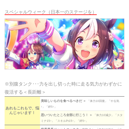
スペシャルウィーク（日本一のステージを）
※別腹タンク･･･力を出し切った時に走る気力がわずかに
復活する＜長距離＞
美味しいものを食べるべきだ ＞
「体力10回復」「やる気
↑」「絆5↑」
あれもこれもで、悩
んじゃいます！
思いついたところ全部に行こう！ ＞
「体力10減少」「スタ
ミナ15↑」「スキルPt15↑」「絆5↑」