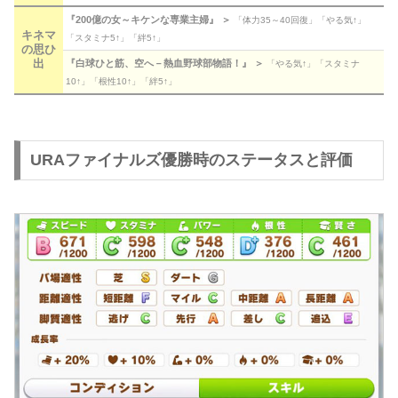
『200億の女～キケンな専業主婦』 ＞
「体力35～40回復」「やる気↑」
キネマ
「スタミナ5↑」「絆5↑」
の思ひ
出
『白球ひと筋、空へ－熱血野球部物語！』 ＞
「やる気↑」「スタミナ
10↑」「根性10↑」「絆5↑」
URAファイナルズ優勝時のステータスと評価