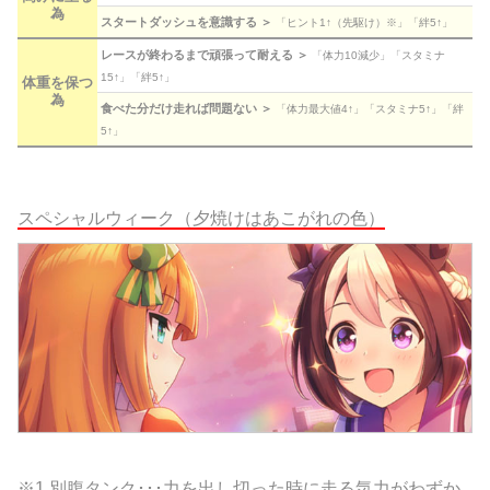
為
スタートダッシュを意識する ＞
「ヒント1↑（先駆け）※」「絆5↑」
レースが終わるまで頑張って耐える ＞
「体力10減少」「スタミナ
15↑」「絆5↑」
体重を保つ
為
食べた分だけ走れば問題ない ＞
「体力最大値4↑」「スタミナ5↑」「絆
5↑」
スペシャルウィーク（夕焼けはあこがれの色）
※1.別腹タンク･･･力を出し切った時に走る気力がわずか