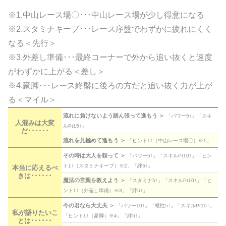
※1.中山レース場〇･･･中山レース場が少し得意になる
※2.スタミナキープ･･･レース序盤でわずかに疲れにくく
なる＜先行＞
※3.外差し準備･･･最終コーナーで外から追い抜くと速度
がわずかに上がる＜差し＞
※4.豪脚･･･レース終盤に後ろの方だと追い抜く力が上が
る＜マイル＞
流れに負けないよう踏ん張って進もう ＞
「パワー5↑」「スキ
人混みは大変
ルPt15↑」
だ･･････
流れを見極めて進もう ＞
「ヒント1↑（中山レース場〇）※1」
その時は大人を頼って ＞
「パワー5↑」「スキルPt10↑」「ヒン
ト1↑（スタミナキープ）※2」「絆5↑」
本当に応えるべ
きは･･････
魔法の言葉を教えよう ＞
「スタミナ5↑」「スキルPt10↑」「ヒ
ント1↑（外差し準備）※3」「絆5↑」
今の君なら大丈夫 ＞
「パワー10↑」「根性5↑」「スキルPt10↑」
私が語りたいこ
「ヒント1↑（豪脚）※4」「絆5↑」
とは･･････