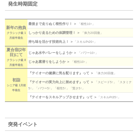
発生時期固定
最後まで走りぬく根性作り！ ＞
「根性10↑」
新年の抱負
しっかり走るための体調管理！ ＞
「体力20回復」
クラシック級 1
月前半発生
持ち味を活かす技術向上！ ＞
「スキルPt20↑」
夏合宿(2年
じゃあ水中バレーをしようか ＞
「パワー10↑」
目)にて
クラシック級 8
じゃあ素潜りをしようか ＞
「根性10↑」
月後半発生
『テイオーの健康に気を配ります』って ＞
「体力30回復」
初詣
『テイオーの実力向上に努めます』って ＞
「スピード5↑」「スタミナ
シニア級 1月前
5↑」「パワー5↑」「根性5↑」「賢さ5↑」
半発生
『テイオーをスキルアップさせます』って ＞
「スキルPt35↑」
突発イベント