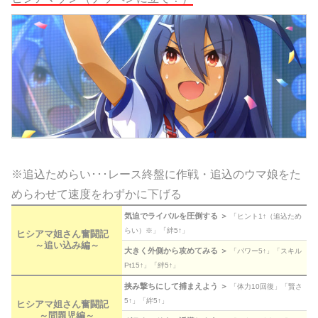
※追込ためらい･･･レース終盤に作戦・追込のウマ娘をた
めらわせて速度をわずかに下げる
気迫でライバルを圧倒する ＞
「ヒント1↑（追込ため
らい）※」「絆5↑」
ヒシアマ姐さん奮闘記
～追い込み編～
大きく外側から攻めてみる ＞
「パワー5↑」「スキル
Pt15↑」「絆5↑」
挟み撃ちにして捕まえよう ＞
「体力10回復」「賢さ
5↑」「絆5↑」
ヒシアマ姐さん奮闘記
～問題児編～