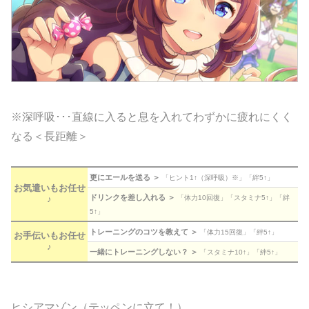
※深呼吸･･･直線に入ると息を入れてわずかに疲れにくく
なる＜長距離＞
更にエールを送る ＞
「ヒント1↑（深呼吸）※」「絆5↑」
お気遣いもお任せ
ドリンクを差し入れる ＞
♪
「体力10回復」「スタミナ5↑」「絆
5↑」
トレーニングのコツを教えて ＞
「体力15回復」「絆5↑」
お手伝いもお任せ
♪
一緒にトレーニングしない？ ＞
「スタミナ10↑」「絆5↑」
ヒシアマゾン（テッペンに立て！）