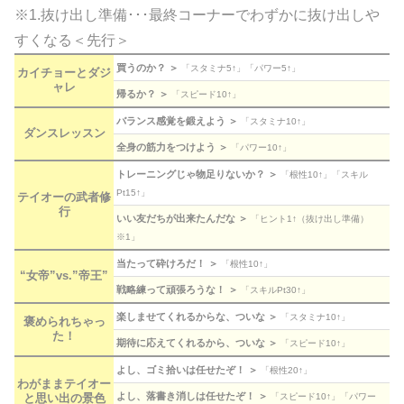
※1.抜け出し準備･･･最終コーナーでわずかに抜け出しや
すくなる＜先行＞
買うのか？ ＞
「スタミナ5↑」「パワー5↑」
カイチョーとダジ
ャレ
帰るか？ ＞
「スピード10↑」
バランス感覚を鍛えよう ＞
「スタミナ10↑」
ダンスレッスン
全身の筋力をつけよう ＞
「パワー10↑」
トレーニングじゃ物足りないか？ ＞
「根性10↑」「スキル
Pt15↑」
テイオーの武者修
行
いい友だちが出来たんだな ＞
「ヒント1↑（抜け出し準備）
※1」
当たって砕けろだ！ ＞
「根性10↑」
“女帝”vs.”帝王”
戦略練って頑張ろうな！ ＞
「スキルPt30↑」
楽しませてくれるからな、ついな ＞
「スタミナ10↑」
褒められちゃっ
た！
期待に応えてくれるから、ついな ＞
「スピード10↑」
よし、ゴミ拾いは任せたぞ！ ＞
「根性20↑」
わがままテイオー
よし、落書き消しは任せたぞ！ ＞
と思い出の景色
「スピード10↑」「パワー