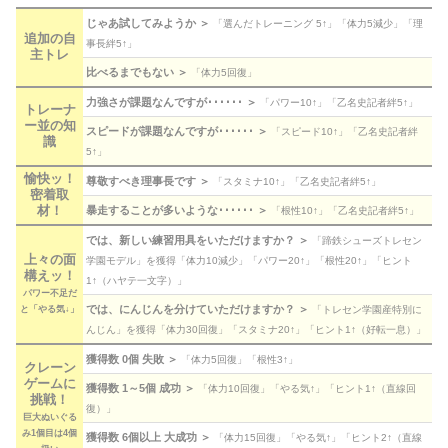
じゃあ試してみようか ＞
「選んだトレーニング 5↑」「体力5減少」「理
追加の自
事長絆5↑」
主トレ
比べるまでもない ＞
「体力5回復」
力強さが課題なんですが･･････ ＞
「パワー10↑」「乙名史記者絆5↑」
トレーナ
ー並の知
スピードが課題なんですが･･････ ＞
「スピード10↑」「乙名史記者絆
識
5↑」
愉快ッ！
尊敬すべき理事長です ＞
「スタミナ10↑」「乙名史記者絆5↑」
密着取
材！
暴走することが多いような･･････ ＞
「根性10↑」「乙名史記者絆5↑」
では、新しい練習用具をいただけますか？ ＞
「蹄鉄シューズトレセン
上々の面
学園モデル」を獲得「体力10減少」「パワー20↑」「根性20↑」「ヒント
構えッ！
1↑（ハヤテ一文字）」
パワー不足だ
では、にんじんを分けていただけますか？ ＞
と「やる気↓」
「トレセン学園産特別に
んじん」を獲得「体力30回復」「スタミナ20↑」「ヒント1↑（好転一息）」
獲得数 0個 失敗 ＞
「体力5回復」「根性3↑」
クレーン
ゲームに
獲得数 1～5個 成功 ＞
「体力10回復」「やる気↑」「ヒント1↑（直線回
挑戦！
復）」
巨大ぬいぐる
み1個目は4個
獲得数 6個以上 大成功 ＞
「体力15回復」「やる気↑」「ヒント2↑（直線