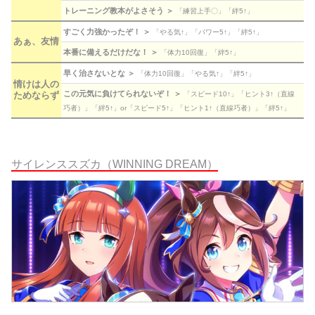
トレーニング教本がよさそう ＞
「練習上手〇」「絆5↑」
すごく力強かったぞ！ ＞
「やる気↑」「パワー5↑」「絆5↑」
あぁ、友情
本番に備えるだけだな！ ＞
「体力10回復」「絆5↑」
早く治さないとな ＞
「体力10回復」「やる気↑」「絆5↑」
情けは人の
この元気に負けてられないぞ！ ＞
ためならず
「スピード10↑」「ヒント3↑（直線
巧者）」「絆5↑」or「スピード5↑」「ヒント1↑（直線巧者）」「絆5↑」
サイレンススズカ（WINNING DREAM）