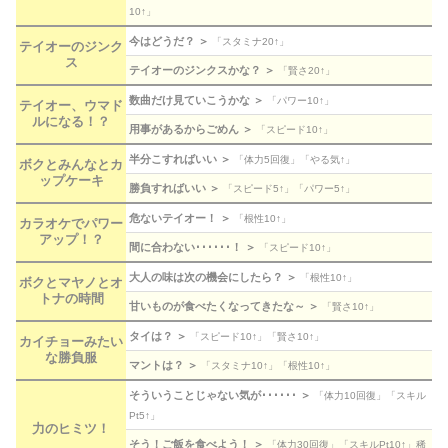
10↑」
今はどうだ？ ＞
「スタミナ20↑」
テイオーのジンク
ス
テイオーのジンクスかな？ ＞
「賢さ20↑」
数曲だけ見ていこうかな ＞
「パワー10↑」
テイオー、ウマド
ルになる！？
用事があるからごめん ＞
「スピード10↑」
半分こすればいい ＞
「体力5回復」「やる気↑」
ボクとみんなとカ
ップケーキ
勝負すればいい ＞
「スピード5↑」「パワー5↑」
危ないテイオー！ ＞
「根性10↑」
カラオケでパワー
アップ！？
間に合わない･･････！ ＞
「スピード10↑」
大人の味は次の機会にしたら？ ＞
「根性10↑」
ボクとマヤノとオ
トナの時間
甘いものが食べたくなってきたな～ ＞
「賢さ10↑」
タイは？ ＞
「スピード10↑」「賢さ10↑」
カイチョーみたい
な勝負服
マントは？ ＞
「スタミナ10↑」「根性10↑」
そういうことじゃない気が･･････ ＞
「体力10回復」「スキル
Pt5↑」
力のヒミツ！
そう！ご飯を食べよう！ ＞
「体力30回復」「スキルPt10↑」稀