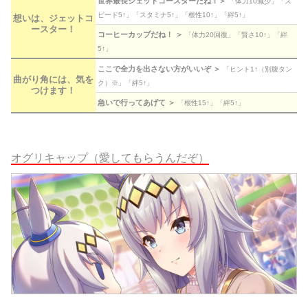
世界最長ジェットコースターだね！＞
「体力10減少」「ス
ピード5↑」「スタミナ5↑」「根性10↑」「絆5↑」
想いは、ジェットコ
ースター！
コーヒーカップだね！ ＞
「体力20回復」「賢さ10↑」「絆
5↑」
ここで全力を出さない方がいいぞ ＞
「ヒント1↑（別腹タン
曲がり角には、気を
ク）※」「絆5↑」
つけます！
急いで行ってあげて ＞
「根性15↑」「絆5↑」
オグリキャップ（愛してもらうんだぞ）