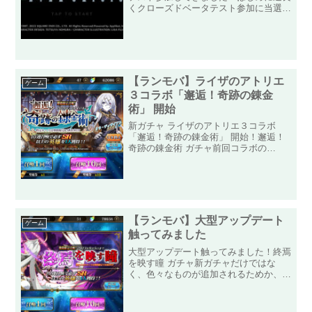
くクローズドベータテスト参加に当選し
たので、少しですが遊んできました！ゲ
ームを始めるとFF7リメイクと同じよう
な感じでオープニングが始まり、ミッド
ガルの風景からクラ...
【ランモバ】ライザのアトリエ
ゲーム
３コラボ「邂逅！奇跡の錬金
術」 開始
新ガチャ ライザのアトリエ３コラボ
「邂逅！奇跡の錬金術」 開始！邂逅！
奇跡の錬金術 ガチャ前回コラボの
「FAIRY TAIL」から約五か月、ランモ
バでは珍しく割と最近でもないですが、
よく知られている作品とのコラボライザ
のアトリエ３コラボから...
【ランモバ】大型アップデート
ゲーム
触ってみました
大型アップデート触ってみました！終焉
を映す瞳 ガチャ新ガチャだけではな
く、色々なものが追加されるためか、い
つもより早い9時からのメンテが明け
て、新ガチャ「終焉を映す瞳」が開始さ
れたので、さっそくガチャへ！同時開催