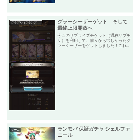
されている復刻ガチャの「覚醒...
グラーシーザーゲット そして
グラブル（グランブルーファンタジー）
最終上限開放へ
今回のサプライズチケット（通称サプチ
ケ）を利用して、前々から欲しかったグ
ラーシーザーをゲットしました！これで
闇パーティーが、さらに強化されること
間違いなしです！グラーシーザー最終上
限開放へ最終上限開放のためのクエスト
貯め込んでたダマスカス鋼...
ランモバ 保証ガチャ シェルファ
ゲーム
ニール