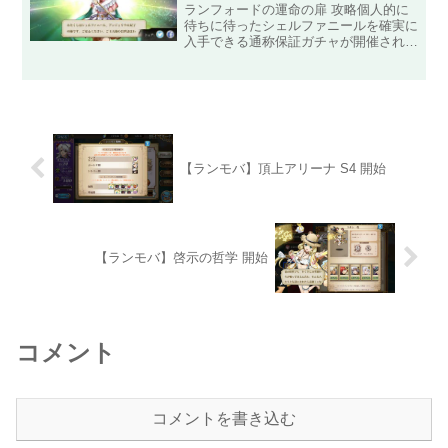
ランフォードの運命の扉 攻略個人的に
待ちに待ったシェルファニールを確実に
入手できる通称保証ガチャが開催されま
した！このガチャはプレイヤーがガチャ
でSSRを引き当てた時に運営が対象と
する3キャラの内、持っていないSSRキ
ャラが必ず出現するとい...
【ランモバ】頂上アリーナ S4 開始
【ランモバ】啓示の哲学 開始
コメント
コメントを書き込む