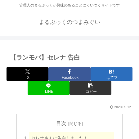
管理人のまるぶっくが興味のあることにくいつくサイトです
まるぶっくのつまみぐい
【ランモバ】セレナ 告白
X
Facebook
はてブ
LINE
コピー
2020.09.12
目次
セレナさんに告白しました！