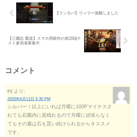
【ランモバ】ウィラー覚醒しました
【三國志 覇道】スマホ用新作の第2回βテ
スト参加者募集中
コメント
tnj
より:
2020年6月11日 5:30 PM
シルバーⅠ以上にいれば月曜に100Pマイナスさ
れても石圏内に居残れるので月曜に頑張らなく
てもその週は石を貰い続けられるからオススメ
です。