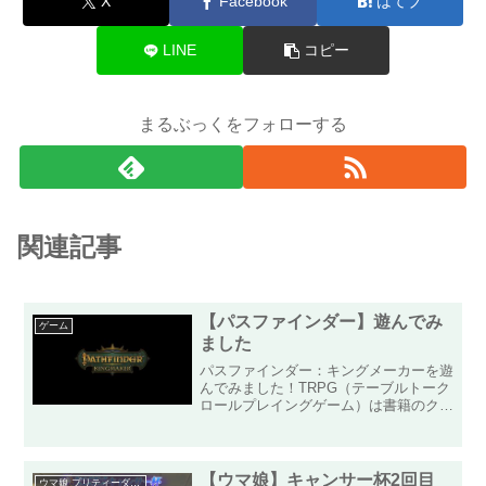
X
Facebook
はてブ
LINE
コピー
まるぶっくをフォローする
関連記事
【パスファインダー】遊んでみ
ゲーム
ました
パスファインダー：キングメーカーを遊
んでみました！TRPG（テーブルトーク
ロールプレイングゲーム）は書籍のクリ
スタニアリプレイを読んでいたぐらい
で、ダイスを振ったりと実際に遊んだこ
とは無いのですが、その雰囲気を楽しも
うと思って購入、遊んでみ...
【ウマ娘】キャンサー杯2回目
ウマ娘 プリティーダービー