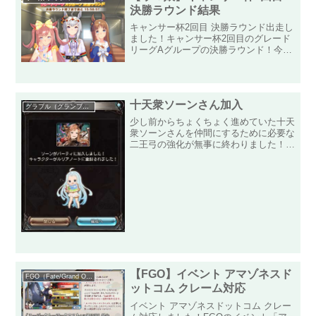
決勝ラウンド結果
キャンサー杯2回目 決勝ラウンド出走し
ました！キャンサー杯2回目のグレード
リーグAグループの決勝ラウンド！今回
は、きちんとAグループに出ることがで
きました！出走メンバーは「アグネスタ
キオン」「クリスマス・オグリキャッ
プ」「グラスワンダー」の...
十天衆ソーンさん加入
グラブル（グランブルーファンタジー）
少し前からちょくちょく進めていた十天
衆ソーンさんを仲間にするために必要な
二王弓の強化が無事に終わりました！次
の古戦場は光属性有利なので、光属性の
ソーンさんには早速頑張ってもらおうと
思います！それにしても、二王弓の強化
に必要なトレジャー集めが...
【FGO】イベント アマゾネスド
FGO（Fate/Grand Order）
ットコム クレーム対応
イベント アマゾネスドットコム クレー