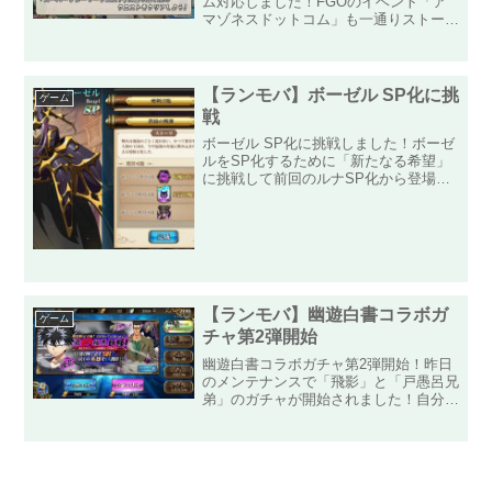
ム対応しました！FGOのイベント「ア
マゾネスドットコム」も一通りストーリ
ーを終わらせていつも通り聖杯をもらっ
てめでたしめでたし、となるわけもなく
続くおまけクエストをもくもくとこなし
ています！そんな中、こ...
【ランモバ】ボーゼル SP化に挑
ゲーム
戦
ボーゼル SP化に挑戦しました！ボーゼ
ルをSP化するために「新たなる希望」
に挑戦して前回のルナSP化から登場し
た解放アイテム「己を超える決意」をゲ
ットしてきました！愛される敵役ボーゼ
ル様が慈悲をくれたのか早めに「己を超
える決意」を獲得するこ...
【ランモバ】幽遊白書コラボガ
ゲーム
チャ第2弾開始
幽遊白書コラボガチャ第2弾開始！昨日
のメンテナンスで「飛影」と「戸愚呂兄
弟」のガチャが開始されました！自分は
第1弾の幽助狙いで爆死寸前まで逝って
しまったせいで100連の天井保証までの
ガチャができないため、今回のコラボガ
チャは断腸の思いでスル...