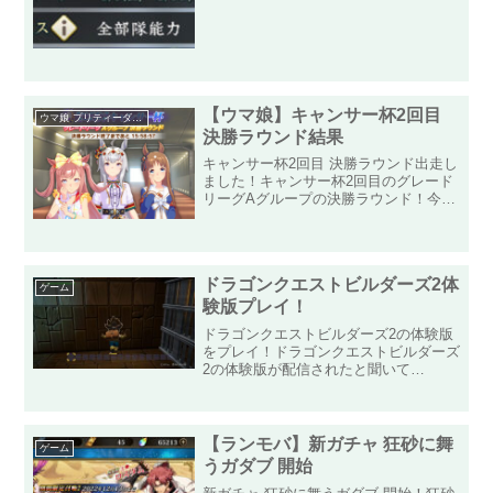
したが、特に入れ替えはしていません。
順位推移自分は近畿エリアに登録してい
て、領地ボーナスは以...
【ウマ娘】キャンサー杯2回目
ウマ娘 プリティーダービー
決勝ラウンド結果
キャンサー杯2回目 決勝ラウンド出走し
ました！キャンサー杯2回目のグレード
リーグAグループの決勝ラウンド！今回
は、きちんとAグループに出ることがで
きました！出走メンバーは「アグネスタ
キオン」「クリスマス・オグリキャッ
プ」「グラスワンダー」の...
ドラゴンクエストビルダーズ2体
ゲーム
験版プレイ！
ドラゴンクエストビルダーズ2の体験版
をプレイ！ドラゴンクエストビルダーズ
2の体験版が配信されたと聞いて
Nintendo Switch版のドラゴンクエスト
ビルダーズ2を遊んでみました！船の中
から操作が開始されるので、ドラクエ5
の最初と同じに感...
【ランモバ】新ガチャ 狂砂に舞
ゲーム
うガダブ 開始