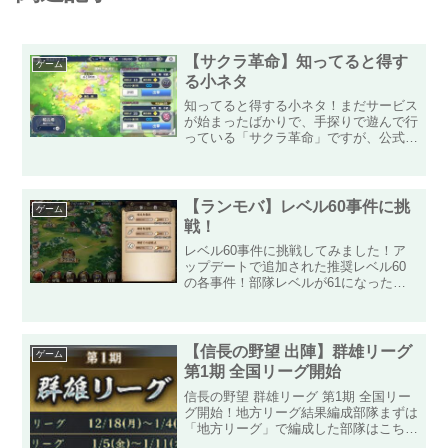
【サクラ革命】知ってると得す
ゲーム
る小ネタ
知ってると得する小ネタ！まだサービス
が始まったばかりで、手探りで遊んで行
っている「サクラ革命」ですが、公式か
ら驚くべきことを知らされました！なん
と曜日クエストの初回クエスト報酬はク
リア日を別にすると再度もらえます！自
分は公式のTwitter...
【ランモバ】レベル60事件に挑
ゲーム
戦！
レベル60事件に挑戦してみました！ア
ップデートで追加された推奨レベル60
の各事件！部隊レベルが61になったの
で、俗に言う60事件が各地で発生した
ので、クリアしてきました！今回、画像
付きで提供できるのは、事件で入手でき
るアイテムが初登場の「村...
【信長の野望 出陣】群雄リーグ
ゲーム
第1期 全国リーグ開始
信長の野望 群雄リーグ 第1期 全国リー
グ開始！地方リーグ結果編成部隊まずは
「地方リーグ」で編成した部隊はこちら
です。群雄リーグ中にレベルは上がりま