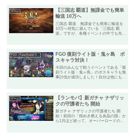
【三国志 覇道】無課金でも簡単
ゲーム
輸送 10万へ
三国志 覇道 無課金でも簡単に輸送を
10万へ何気に遊んでいる「三国志 覇
道」ですが、各種イベントの中でも先日
行われた「輸送指令 石材」のような輸
送指令では、採取場まで部隊を派遣して
物資を回収完了してからイベントポイン
トを稼ぐことができるので...
FGO 復刻ライト版・鬼ヶ島 ボ
FGO（Fate/Grand Order）
スキャラ対決！
今回のみんなで戦うイベントである「復
刻ライト版・鬼ヶ島」のボスキャラも無
事討伐が成功しました！自分は他にも
色々とスマホゲーをプレイしているので
すが、中には討伐失敗というものも目に
しているのですが、FGOでは討伐失敗
というものを今のところ見た...
【ランモバ】新ガチャ ナザリッ
ゲーム
クの守護者たち 開始
新ガチャ ナザリックの守護者たち 開
始！前回の「煌めき燃える炎晶の国」か
ら1月ほど経って、オーバーロードのコ
ラボガチャ「ナザリックの守護者たち」
が開始されました！今回も前日譚がある