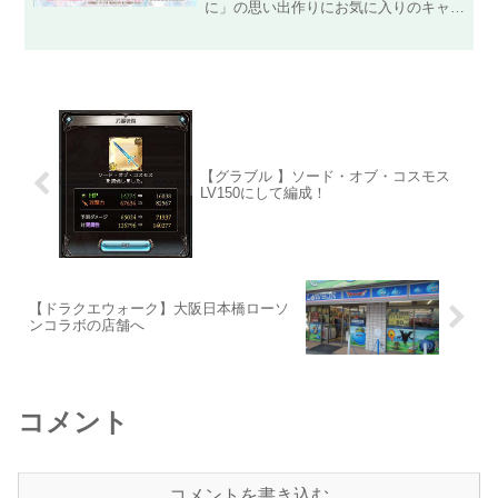
に」の思い出作りにお気に入りのキャラ
をスクショしてみました！ストーリーの
方は、急なサービス終了でしたが、スト
ーリーもきちんと終わって申し分なかっ
たです！最近、色々なゲ...
【グラブル 】ソード・オブ・コスモス
LV150にして編成！
【ドラクエウォーク】大阪日本橋ローソ
ンコラボの店舗へ
コメント
コメントを書き込む