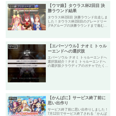
ので、少し石を補充することができま
す！アルベドがタンクとして...
【ウマ娘】タウラス杯2回目 決
ウマ娘 プリティーダービー
勝ラウンド結果
タウラス杯2回目 決勝ラウンド出走しま
した！タウラス杯2回目のグレードリー
グAグループの決勝ラウンドまで進むこ
とができました！出走メンバーは「アグ
ネスデジタル」「ミホノブルボン」「グ
ラスワンダー」の三人です！みんな2回
以上出場している実力者...
【エバーソウル】ナオミ トゥル
ゲーム
ーエンドへの選択肢
エバーソウル ナオミ トゥルーエンドへ
選択肢紹介！ナオミ トゥルーエンドへ
の選択肢クラウディアのガチャでたくさ
ん石を使ってしまったので、あわよくば
「一般召喚」と「友情召喚」で迎えるの
を期待してガチャしました！最終的には
ゲットできて、いざ「絆...
【かんぱに】サービス終了前に
ゲーム
思い出作り
サービス終了前に思い出作りしました！
7月12日でサービス終了される「かんぱ