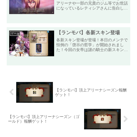
アリーナや一部の兄貴のジム等でお世話
になっているレティシアさんに告白しま
した！いつもいつもお世話になっている
ので感謝の気持ちを見せるべく、どこか
のハンター協会の会長の若い頃のように
感謝の正拳突きを1日1万...
【ランモバ】各新スキン登場
ゲーム
各新スキン登場が登場！本日のメンテで
恒例の「啓示の哲学」が開始されまし
た！今回の女帝は謎の騎士の新スキン
「マスカレイド」です！石もそこそこあ
るので、新スキンのタロットカードを引
き当てるまで引いてみたいと思います！
一番いいのを頼む！そしてその...
【ランモバ】頂上アリーナシーズン報酬
ゲット！
【ランモバ】頂上アリーナシーズン（ゴ
ールド）報酬ゲット！