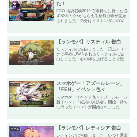
た！
FGO 福袋召喚2019 召喚待ちに待った必
ずSSRの☆5がもらえる福袋召喚が開始
されました！自分はイスカンダルの宝具
レベルを上げたいのでもちろん召喚しま
す！☆5枠の気になるサーヴァントの結
果はキャスターのマーリン・・・。人に
よっては大当た...
【ランモバ】リスティル 告白
ゲーム
リスティルに告白しました！頂上アリー
ナで早めにBANされるリスティルに告
白しました！心の絆を上げることで魔防
が上がるので、知力に変換されるので与
えるダメージが増えて良い感じです！夕
焼けのせいか、肌が普段の青白いものか
ら肌色に見えてこれはこれ...
スマホゲー「アズールレーン」
ゲーム
「FEH」イベント色々
スマホゲーイベント色々アズールレーン
新イベント「紅染の来訪者」開始！待ち
に待ったイベントが開始されました！こ
のイベント中、先行で建造ガチャに登場
する「翔鶴」目当てでキューブを貯めて
いたものをぶっぱなします！と気合をい
れて建造していったのです...
【ランモバ】レティシア 告白
ゲーム
レティシアに告白しました！いつも通常