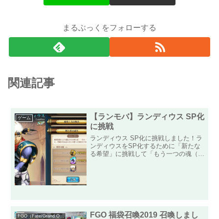
まるぶっくをフォローする
関連記事
【ランモバ】ランディウス SP化
ゲーム
に挑戦
ランディウス SP化に挑戦しました！ラ
ンディウスをSP化するために「新たな
る希望」に挑戦して「もう一つの魂（ラ
ンディウス）」をゲットしてきました！
先月に「ティアリス」がSP化が実装さ
れましたが、大好きな「ランディウス」
がSP化実装にテンショ...
FGO 福袋召喚2019 召喚しまし
FGO（Fate/Grand Order）