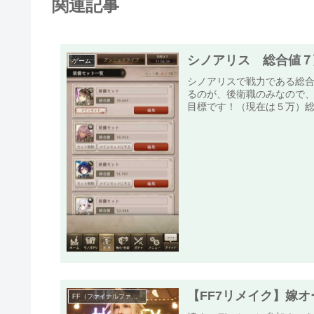
関連記事
シノアリス 総合値７
ゲーム
シノアリスで戦力である総
るのが、後衛職のみなので
目標です！（現在は５万）総
【FF7リメイク】嫁
FF（ファイナルファンタジー）