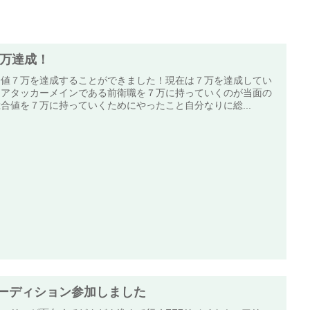
万達成！
合値７万を達成することができました！現在は７万を達成してい
、アタッカーメインである前衛職を７万に持っていくのが当面の
合値を７万に持っていくためにやったこと自分なりに総...
オーディション参加しました