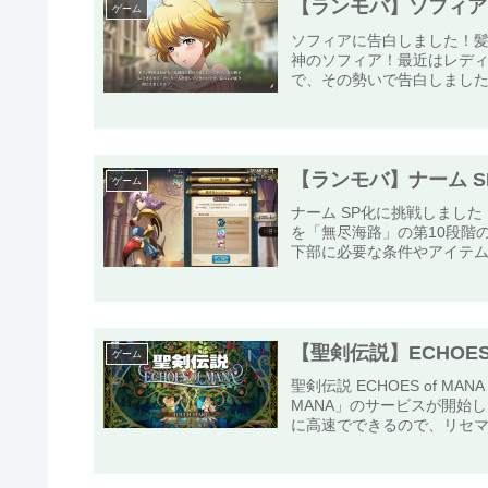
【ランモバ】ソフィア
ゲーム
ソフィアに告白しました！
神のソフィア！最近はレデ
で、その勢いで告白しました
【ランモバ】ナーム S
ゲーム
ナーム SP化に挑戦しまし
を「無尽海路」の第10段階
下部に必要な条件やアイテム
【聖剣伝説】ECHOES
ゲーム
聖剣伝説 ECHOES of M
MANA」のサービスが開始
に高速でできるので、リセマ