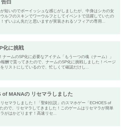
 告白
髪が短いのでボーイッシュな感じがしましたが、中身はシカの女
ィウルフのスキンでワーウルフとしてイベントで活躍していたの
！ずいぶん先だと思いますが実装されるソフィアの専用...
P化に挑戦
た！ナームのSP化に必要なアイテム「もう一つの魂（ナーム）」
の報酬で貰ってきたので、ナームのSP化に挑戦しました！ページ
をリストにしているので、忙しくて確認だけし...
 of MANAの リセマラしました
ANA リセマラしました！「聖剣伝説」のスマホゲー「ECHOES of
したので、リセマラしてきました！このゲームはリセマラが簡単
ラがはかどります！高速リセ...