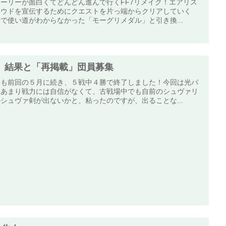
ーリーが面白くてどんどん進んで行くFF7リメイク！エアリス
ラウドを宣伝するためにクエストを片っ端からクリアしていく
で使い道がわからなかった「モーグリメダル」と引き換...
 結果と「再掲載」団員募集
場も前回の５月に続き、５戦中４勝で終了しました！今回は光パ
、あまり戦力には自信がなくて、古戦場中でも自前のシュヴァリ
シュヴァ剣が出ないかと、粘ったのですが、出ることな...