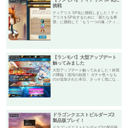
ゲーム
挑戦
ティアリス SP化に挑戦しました！ティ
アリスをSP化するために「新たなる希
望」に挑戦して「もう一つの魂（ティア
リス）」をゲットしてきました！前回の
ランフォードから約10ヵ月ぶりとなる
SP化に「ティアリス」がSP化できるこ
とになりました！最近...
【ランモバ】大型アップデート
ゲーム
触ってみました
大型アップデート触ってみました！終焉
の降臨！混沌の始源！ ガチャ色々なも
のが追加された本日、さっそく気になる
ガチャ「燦刃と瀾矢の誓約」へ！強力な
キャラである「アンドリオ」と「ネミ
ア」がピックアップされています！個人
的にはアンドリオが超強力に...
ドラゴンクエストビルダーズ2
ゲーム
製品版プレイ！
ドラゴンクエストビルダーズ2の製品版