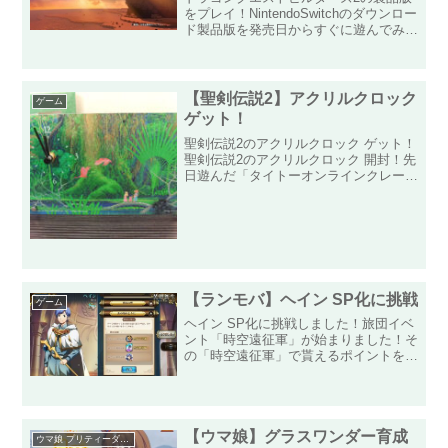
をプレイ！NintendoSwitchのダウンロー
ド製品版を発売日からすぐに遊んでみま
した！特典として、レシピ4種類スライ
ムタワー、ドットかざり・王子1、ドッ
トかざり・王子2、ドットかざり・姫を
もらいまし...
【聖剣伝説2】アクリルクロック
ゲーム
ゲット！
聖剣伝説2のアクリルクロック ゲット！
聖剣伝説2のアクリルクロック 開封！先
日遊んだ「タイトーオンラインクレーン
（以後タイクレ）」で獲得した「聖剣伝
説2 アクリルクロック」が届きました！
このアクリルクロックは「パッケージデ
ザイン」と「精霊デ...
【ランモバ】ヘイン SP化に挑戦
ゲーム
ヘイン SP化に挑戦しました！旅団イベ
ント「時空遠征軍」が始まりました！そ
の「時空遠征軍」で貰えるポイントを使
って旅団商店から「もう一つの魂(フレ
ア)」「もう一つの魂(ヘイン)」が購入で
きます！自分はフレアは以前に貰ってい
るので、今回は「も...
【ウマ娘】グラスワンダー育成
ウマ娘 プリティーダービー