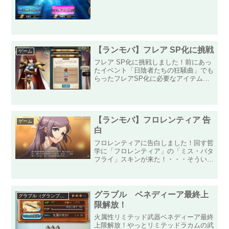
「潮影に潜む罪の礎」へ！特別強力なキ
ャラは、いないようですがせっかくなの
でピックアップキャラを狙っ...
【ランモバ】フレア SP化に挑戦
ゲーム
フレア SP化に挑戦しました！前にあっ
たイベント「日陰者たちの狂騒曲」でも
らったフレアSP化に必要なアイテム
「もう一つの魂（フレア）」をもらって
いたので、今更ですがフレアのSP化に
挑戦しました！ページ下部に必要な条件
やアイテムをリストにして...
【ランモバ】フロレンティア 告
ゲーム
白
フロレンティアに告白しました！回す哲
学に「フロレンティア」の「ミス・バタ
フライ」スキンが来た！・・・そういえ
ば「フロレンティア」に告白してなかっ
た。と、なったので「フロレンティア」
に告白しました！いつもの大人な女性の
中に、あどけなさが残る良...
グラブル ベネディーア最終上
グラブル（グランブルーファンタジー）
限解放！
火属性リミテッド武器ベネディーア最終
上限解放！やっとリミテッドラカムの武