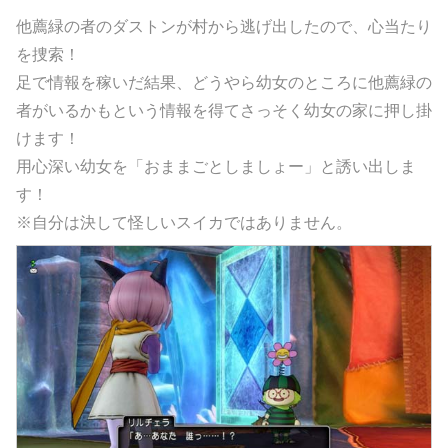
他薦緑の者のダストンが村から逃げ出したので、心当たり
を捜索！
足で情報を稼いだ結果、どうやら幼女のところに他薦緑の
者がいるかもという情報を得てさっそく幼女の家に押し掛
けます！
用心深い幼女を「おままごとしましょー」と誘い出しま
す！
※自分は決して怪しいスイカではありません。