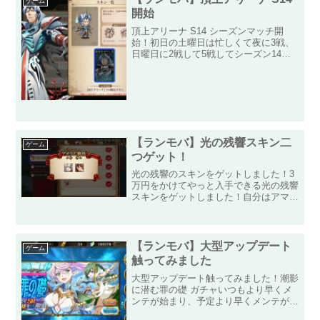
ゲーム
開始
頂上アリーナ S14 シーズンマッチ開
始！初日の土曜日は忙しくて夜に3戦、
日曜日に2戦して5戦してシーズン14の
ランクマッチをしてきました！その結果
は・・・「勝」「負」「勝」「負」
「負」と、なんとか2勝をもぎ取って前
回と同じく「シルバー3」...
【ランモバ】光の残響スキン二
ゲーム
つゲット！
光の残響のスキンをゲットしました！3
万円をかけてやっと入手できる光の残響
スキンをゲットしました！自分はアマゾ
ンコインを利用していたので、26,400円
で購入したことになります！クラレット
が登場するという情報を得た時にクラレ
ットのスキンも登場...
【ランモバ】大型アップデート
ゲーム
触ってみました
大型アップデート触ってみました！潮影
に潜む罪の礎 ガチャいつもより早くメ
ンテが始まり、予定より早くメンテが終
了した本日、さっそく気になるガチャ