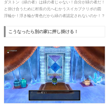
ダストン（緑の者）は緑の者じゃない！自分が緑の者だ！
と掛け合うために村長の元へむかうスイカプクリポの図
浮輪か！浮き輪が青色だから緑の者認定されないのか！？
こうなったら別の家に押し掛ける！