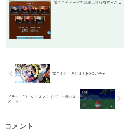
器ベネディーアを最終上限解放すること
ができました！武器種が銃なので、基礎
能力も高くスキルも優秀なレベル120で
更新する「紅蓮の攻刃Ⅲ」とレベル150
で取得する「業火の克...
忘年会ところによりFGOガチャ
ドラクエ10 クリスマスイベント後半ス
タート！
コメント