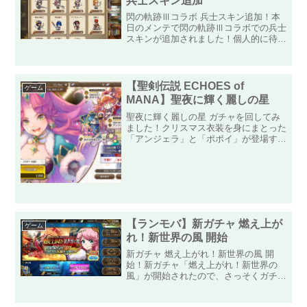
兵士スキン追加
閃の軌跡Ⅲコラボ 兵士スキン追加！本
日のメンテで閃の軌跡Ⅲコラボでの兵士
スキンが追加されました！個人的に待ち
に待った兵士スキンだったので、さっそ
くゲットしました！イベントでの報酬交
換でゲットできる「魔弓」のエンネア。
それに加えて今回は商店で...
【聖剣伝説 ECHOES of
ゲーム
MANA】聖夜に輝く麗しの星
聖夜に輝く麗しの星 ガチャを回してみ
ました！クリスマス衣装を身にまとった
「アンジェラ」と「ポポイ」が登場する
「聖夜に輝く麗しの星」ガチャが開催さ
れました！専用衣装なのと、聖剣伝説3
の登場キャラ、セクシーさに磨きがかか
った「アンジェラ」がガチ...
【ランモバ】新ガチャ 燃え上が
ゲーム
れ！新世界の風 開始
新ガチャ 燃え上がれ！新世界の風 開
始！新ガチャ「燃え上がれ！新世界の
風」が開始されたので、さっそくガチャ
してきました！タイトルのようにランモ
バ界隈で燃え上がって欲しいとは思うも