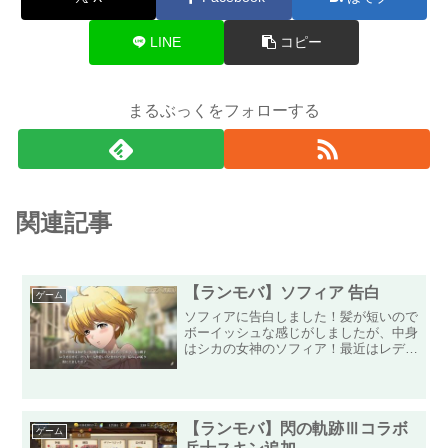
LINE
コピー
まるぶっくをフォローする
関連記事
【ランモバ】ソフィア 告白
ゲーム
ソフィアに告白しました！髪が短いので
ボーイッシュな感じがしましたが、中身
はシカの女神のソフィア！最近はレディ
ウルフのスキンでワーウルフとしてイベ
ントで活躍していたので、その勢いで告
白しました！ずいぶん先だと思いますが
実装されるソフィアの専用...
【ランモバ】閃の軌跡Ⅲコラボ
ゲーム