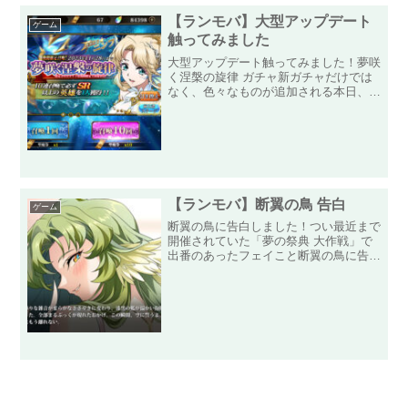
のの、あまり燃え上がっていないみたい
ですが、とりあえずSSRが...
【ランモバ】大型アップデート
ゲーム
触ってみました
大型アップデート触ってみました！夢咲
く涅槃の旋律 ガチャ新ガチャだけでは
なく、色々なものが追加される本日、新
ガチャ「夢咲く涅槃の旋律」が開始され
たので、さっそくガチャへ！この前のシ
ャイニング・レゾナンスのコラボイベン
トで活躍した「ニンフ」と...
【ランモバ】断翼の鳥 告白
ゲーム
断翼の鳥に告白しました！つい最近まで
開催されていた「夢の祭典 大作戦」で
出番のあったフェイこと断翼の鳥に告白
してきました！夕日に照らされているか
らか、さらに魅力的になっていますね！
離れたとたんに某ゾルトラークが飛んで
きそうです！我が軍には、...