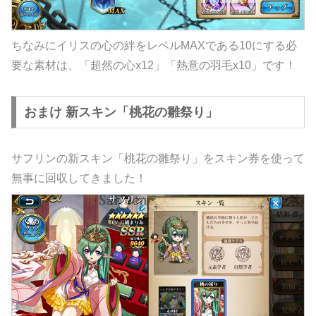
ちなみにイリスの心の絆をレベルMAXである10にする必
要な素材は、「超然の心x12」「熱意の羽毛x10」です！
おまけ 新スキン「桃花の雛祭り」
サフリンの新スキン「桃花の雛祭り」をスキン券を使って
無事に回収してきました！