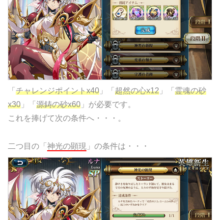
「
チャレンジポイントx40
」「
超然の心x12
」「
霊魂の砂
x30
」「
源鋳の砂x60
」が必要です。
これを捧げて次の条件へ・・・。
二つ目の「
神光の顕現
」の条件は・・・