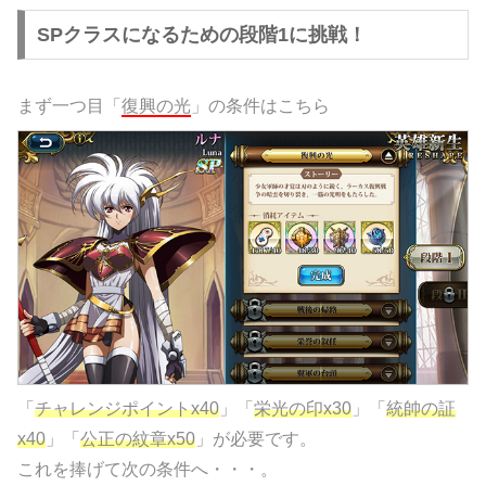
SPクラスになるための段階1に挑戦！
まず一つ目「
復興の光
」の条件はこちら
「
チャレンジポイントx40
」「
栄光の印x30
」「
統帥の証
x40
」「
公正の紋章x50
」が必要です。
これを捧げて次の条件へ・・・。