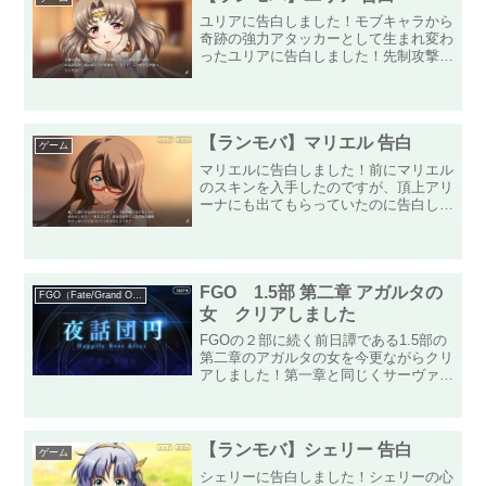
ユリアに告白しました！モブキャラから
奇跡の強力アタッカーとして生まれ変わ
ったユリアに告白しました！先制攻撃で
神威を撃つことができれば、近接攻撃に
対して超絶有利になるので、なるはやで
告白しました！リスティル等のスキルで
回復阻害されてしまうと置...
【ランモバ】マリエル 告白
ゲーム
マリエルに告白しました！前にマリエル
のスキンを入手したのですが、頂上アリ
ーナにも出てもらっていたのに告白して
ない！と思い出したので、告白してきま
した！（ついでに絆MAXにしてきまし
た）夕陽に照らされたお顔がとても美し
いですね！この女性が怪力...
FGO 1.5部 第二章 アガルタの
FGO（Fate/Grand Order）
女 クリアしました
FGOの２部に続く前日譚である1.5部の
第二章のアガルタの女を今更ながらクリ
アしました！第一章と同じくサーヴァン
トの真名がわからない状態で進んで行き
黒幕は誰かなーとか思いながら進めてい
きましたが、あの人が黒幕だったんです
ねー。単純な自分はそ...
【ランモバ】シェリー 告白
ゲーム
シェリーに告白しました！シェリーの心