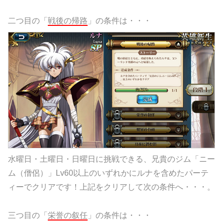
二つ目の「
戦後の帰路
」の条件は・・・
水曜日・土曜日・日曜日に挑戦できる、兄貴のジム「ニー
ム（僧侶）」Lv60以上のいずれかにルナを含めたパーテ
ィーでクリアです！上記をクリアして次の条件へ・・・。
三つ目の「
栄誉の叙任
」の条件は・・・