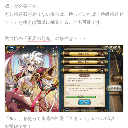
x5」が必要です。
もし精通石が足りない場合は、持っていれば「特級精通セ
ット」を使えば簡単に補充することも可能です。
六つ目の「
不屈の前進
」の条件は・・・
「ルナ」を使って永遠の神殿「スキュラ」レベル65以上
を撃破です！