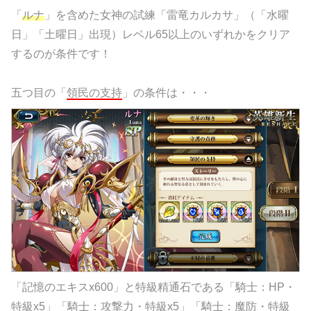
「
ルナ
」を含めた女神の試練「雷竜カルカサ」（「水曜
日」「土曜日」出現）レベル65以上のいずれかをクリア
するのが条件です！
五つ目の「
領民の支持
」の条件は・・・
「記憶のエキスx600」と特級精通石である「騎士：HP・
特級x5」「騎士：攻撃力・特級x5」「騎士：魔防・特級