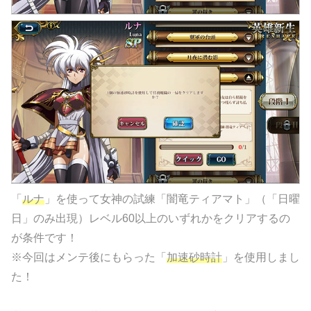
「
ルナ
」を使って女神の試練「闇竜ティアマト」（「日曜
日」のみ出現）レベル60以上のいずれかをクリアするの
が条件です！
※今回はメンテ後にもらった「
加速砂時計
」を使用しまし
た！