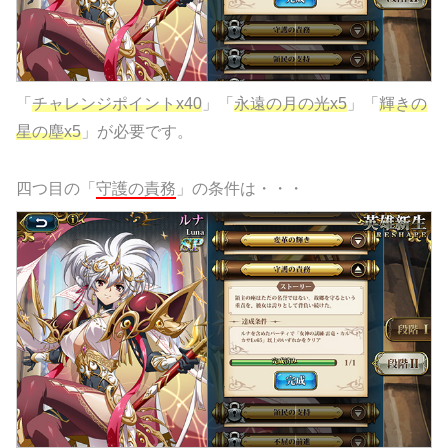
「
チャレンジポイントx40
」「
永遠の月の光x5
」「
輝きの
星の塵x5
」が必要です。
四つ目の「
守護の責務
」の条件は・・・