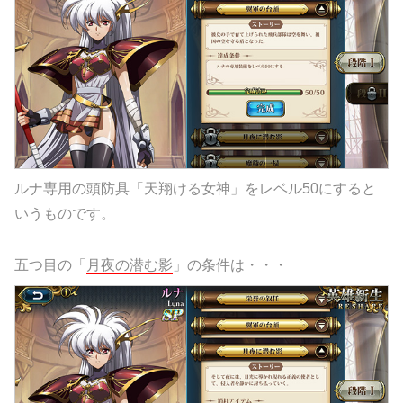
ルナ専用の頭防具「天翔ける女神」をレベル50にすると
いうものです。
五つ目の「
月夜の潜む影
」の条件は・・・