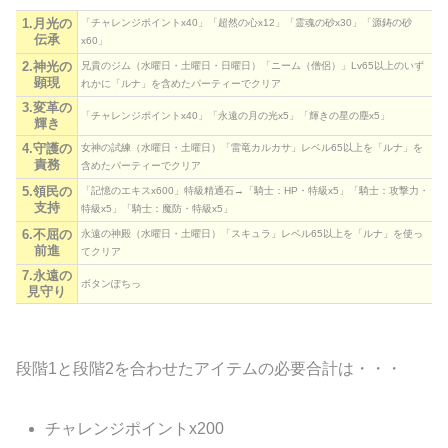
1.月光の
「チャレンジポイントx40」「超然の心x12」「霊魂の砂x30」「源鋳の砂
伝承
x60」
2.神光の
兄貴のジム（水曜日・土曜日・日曜日）「ニーム（僧侶）」Lv65以上のいず
顕現
れかに「ルナ」を含めたパーティーでクリア
3.変革の
「チャレンジポイントx40」「永遠の月の光x5」「輝きの星の塵x5」
輝き
4.守護の
女神の試練（水曜日・土曜日）「雷竜カルカサ」レベル65以上を「ルナ」を
責務
含めたパーティーでクリア
5.領民の
「記憶のエキスx600」特級精通石→「騎士：HP・特級x5」「騎士：攻撃力・
支持
特級x5」「騎士：魔防・特級x5」
6.不屈の
永遠の神殿（水曜日・土曜日）「スキュラ」レベル65以上を「ルナ」を使っ
前進
てクリア
7.永遠の
ボタンぽちっ
見守り
段階1と段階2を合わせたアイテムの必要合計は・・・
チャレンジポイントx200