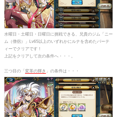
水曜日・土曜日・日曜日に挑戦できる、兄貴のジム「ニー
ム（僧侶）」Lv65以上のいずれかにルナを含めたパーテ
ィーでクリアです！
上記をクリアして次の条件へ・・・。
三つ目の「
変革の輝き
」の条件は・・・