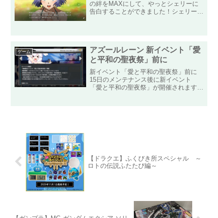
の絆をMAXにして、やっとシェリーに
告白することができました！シェリーに
告白することができたので、シェリー自
身の全能力値に＋5%をつけることがで
きたので、戦力増強することができまし
た！まだ攻略できていない...
アズールレーン 新イベント「愛
ゲーム
と平和の聖夜祭」前に
新イベント「愛と平和の聖夜祭」前に
15日のメンテナンス後に新イベント
「愛と平和の聖夜祭」が開催されます！
大イベントの前の小イベントといったと
ころでしょうか！？公式にも事前に知ら
されているように、任務は全部で7つ。
最初の任務は画像に書いてある...
【ドラクエ】ふくびき所スペシャル ～
ロトの伝説ふたたび編～