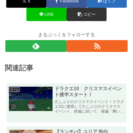
X
Facebook
はてブ
LINE
コピー
まるぶっくをフォローする
関連記事
ドラクエ10 クリスマスイベン
ゲーム
ト後半スタート！
久しぶりのクリスマスイベント！ドラク
エ10に復帰して久しぶりのクリスマス
イベント、前編に続いて、後編「舞い降
りた奇跡」に参加してみました！前のク
リスマスイベントの内容は、あまり覚え
ていませんが、今回のイベントは戦闘も
少なくドラクエ10を始め...
【ランモバ】ユリア 告白
ゲーム