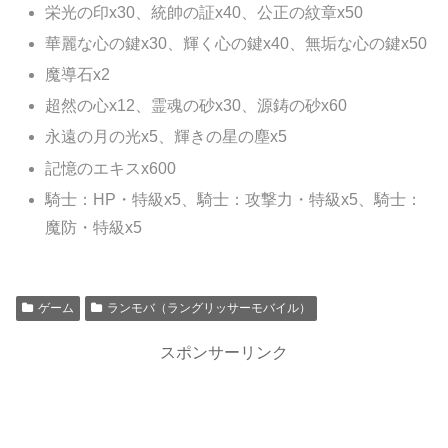
栄光の印x30、統帥の証x40、公正の紋章x50
華麗な心の鍵x30、輝く心の鍵x40、無垢な心の鍵x50
魔導石x2
超然の心x12、霊魂の砂x30、源鋳の砂x60
永遠の月の光x5、輝きの星の塵x5
記憶のエキスx600
騎士：HP・特級x5、騎士：攻撃力・特級x5、騎士：
魔防・特級x5
ゲーム
ランモバ（ラングリッサーモバイル）
スポンサーリンク