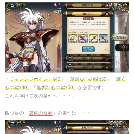
「
チャレンジポイントx40
」「
華麗な心の鍵x30
」「
輝く
心の鍵x40
」「
無垢な心の鍵x50
」が必要です。
これを捧げて次の条件へ・・・。
四つ目の「
翼軍の台頭
」の条件は・・・