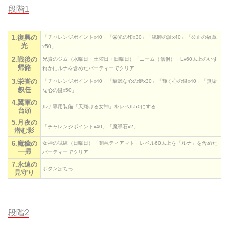
段階1
1.復興の
「チャレンジポイントx40」「栄光の印x30」「統帥の証x40」「公正の紋章
光
x50」
2.戦後の
兄貴のジム（水曜日・土曜日・日曜日）「ニーム（僧侶）」Lv60以上のいず
帰路
れかにルナを含めたパーティーでクリア
3.栄誉の
「チャレンジポイントx40」「華麗な心の鍵x30」「輝く心の鍵x40」「無垢
叙任
な心の鍵x50」
4.翼軍の
ルナ専用装備「天翔ける女神」をレベル50にする
台頭
5.月夜の
「チャレンジポイントx40」「魔導石x2」
潜む影
6.魔穢の
女神の試練（日曜日）「闇竜ティアマト」レベル60以上を「ルナ」を含めた
一掃
パーティーでクリア
7.永遠の
ボタンぽちっ
見守り
段階2