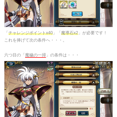
「
チャレンジポイントx40
」「
魔導石x2
」が必要です！
これを捧げて次の条件へ・・・。
六つ目の「
魔穢の一掃
」の条件は・・・