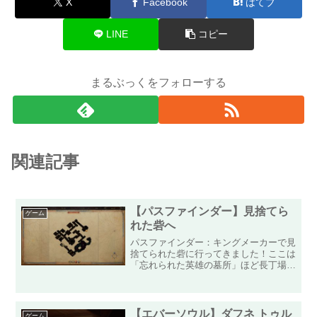
X
Facebook
はてブ
LINE
コピー
まるぶっくをフォローする
関連記事
【パスファインダー】見捨てら
ゲーム
れた砦へ
パスファインダー：キングメーカーで見
捨てられた砦に行ってきました！ここは
「忘れられた英雄の墓所」ほど長丁場で
は無かったので、助かりました・・・。
脱出した後は、すごく驚きましたｗここ
でもギミックを使ったものがあります！
場所は上記画像の箇所に隠...
【エバーソウル】ダフネ トゥル
ゲーム