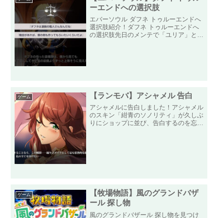
ーエンドへの選択肢
エバーソウル ダフネ トゥルーエンドへ
選択肢紹介！ダフネ トゥルーエンドへ
の選択肢先日のメンテで「ユリア」と
「ダフネ」のダブルピックアップガチャ
が来ました！まずは「ユリア」ピックア
ップガチャを引いて石がたくさん減った
ので、なぜか入手できた分...
【ランモバ】アシャメル 告白
ゲーム
アシャメルに告白しました！アシャメル
のスキン「紺青のソノリティ」が久しぶ
りにショップに並び、告白するのを忘れ
ていたことを思い出し、告白してきまし
た！今思えばロスタムがかなり執着して
たような記憶があり、アシャメルはガッ
ツリストーリーに絡んでく...
【牧場物語】風のグランドバザ
ゲーム
ール 探し物
風のグランドバザール 探し物を見つけ