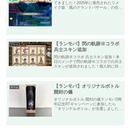
てきました！2025年に発売されたリメ
イク版「風のグランドバザール」の住民
からのお願いに出てくる「探し物」を一
部見つけてきました！攻略サイトのほと
んどが、テキストのみが多かったので自
力で探しただけのものに...
【ランモバ】閃の軌跡Ⅲコラボ
ゲーム
兵士スキン追加
閃の軌跡Ⅲコラボ 兵士スキン追加！本
日のメンテで閃の軌跡Ⅲコラボでの兵士
スキンが追加されました！個人的に待ち
に待った兵士スキンだったので、さっそ
くゲットしました！イベントでの報酬交
換でゲットできる「魔弓」のエンネア。
それに加えて今回は商店で...
【ランモバ】オリジナルボトル
ゲーム
開封の儀
オリジナルボトル 開封の儀ランモバ3周
年記念RTキャンペーンに参加したら
「オリジナルボトル」が当選しました！
郵送袋から取り出し、そのお姿を拝見し
ます！最近ではギャグキャラとして頑張
っているボーゼル様がドヤ顔してこちら
を見ておられます！そんな...