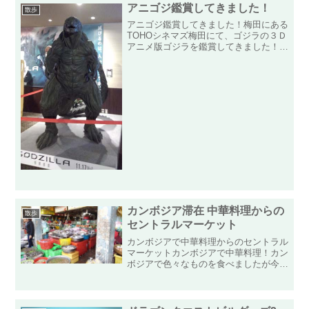
アニゴジ鑑賞してきました！
散歩
アニゴジ鑑賞してきました！梅田にある
TOHOシネマズ梅田にて、ゴジラの３Ｄ
アニメ版ゴジラを鑑賞してきました！何
の前情報もなく、ただゴジラが３Ｄアニ
メになったということだけは知っている
状態でした！梅田の映画館も2度目とい
うこともあり道に迷わず...
カンボジア滞在 中華料理からの
散歩
セントラルマーケット
カンボジアで中華料理からのセントラル
マーケットカンボジアで中華料理！カン
ボジアで色々なものを食べましたが今回
は中華料理を食べてみました！左（上）
から「水餃子」「トンメイオ」「茄子炒
め」です！中国人の人が経営しているだ
けあって日本で食べる中華...