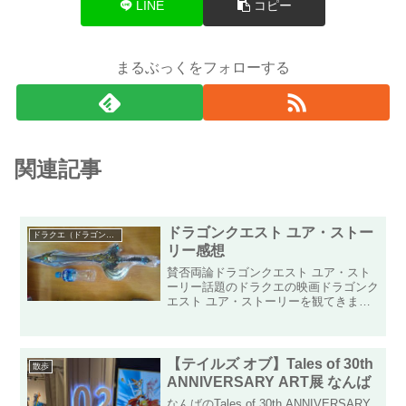
LINE
コピー
まるぶっくをフォローする
関連記事
ドラゴンクエスト ユア・ストー
ドラクエ（ドラゴンクエスト）
リー感想
賛否両論ドラゴンクエスト ユア・スト
ーリー話題のドラクエの映画ドラゴンク
エスト ユア・ストーリーを観てきまし
た！今回はこの映画の感想を書いてみよ
うと思います！極力ネタバレはしないよ
うに心がけますが、察しの良い方はこれ
より下を見ずに回れ右をお...
【テイルズ オブ】Tales of 30th
散歩
ANNIVERSARY ART展 なんば
なんばのTales of 30th ANNIVERSARY