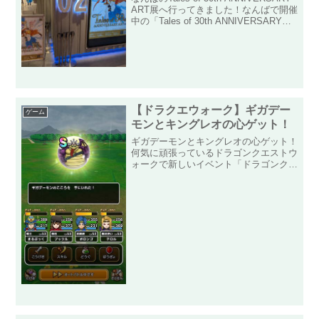
ART展へ行ってきました！なんばで開催
中の「Tales of 30th ANNIVERSARY
ART展」へ行ってきました！公式サイト
はこちら↓なんばマルイへ御堂筋線なん
ば駅から会...
【ドラクエウォーク】ギガデー
ゲーム
モンとキングレオの心ゲット！
ギガデーモンとキングレオの心ゲット！
何気に頑張っているドラゴンクエストウ
ォークで新しいイベント「ドラゴンクエ
スト４」が始まり数日。強敵モンスター
の「ギガデーモン」とメガモンスターの
「キングレオ」を相手にミッションと心
目当てにコツコツ叩いて泣...