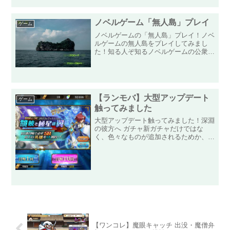
ノベルゲーム「無人島」プレイ
ゲーム
ノベルゲームの「無人島」プレイ！ノベ
ルゲームの無人島をプレイしてみまし
た！知る人ぞ知るノベルゲームの公衆電
話を制作した人と同じ製作者だそうで、
前作も不思議な雰囲気のゲームでした
が、今回も不思議なゲームでした！主人
公は男性で、ひょんなことから...
【ランモバ】大型アップデート
ゲーム
触ってみました
大型アップデート触ってみました！深淵
の彼方へ ガチャ新ガチャだけではな
く、色々なものが追加されるためか、い
つもより早い9時からのメンテが明け
て、新ガチャ「鏡映と極星の翼」が開始
されたので、さっそくガチャしてきまし
た！強力なキャラ「グレンシー...
【ワンコレ】魔眼キャッチ 出没・魔僧弁