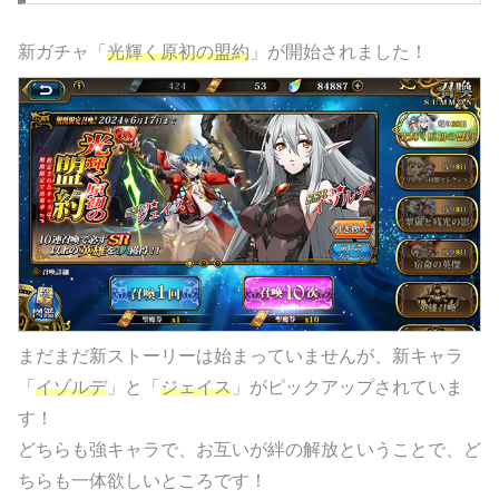
新ガチャ「
光輝く原初の盟約
」が開始されました！
まだまだ新ストーリーは始まっていませんが、新キャラ
「
イゾルデ
」と「
ジェイス
」がピックアップされていま
す！
どちらも強キャラで、お互いが絆の解放ということで、ど
ちらも一体欲しいところです！