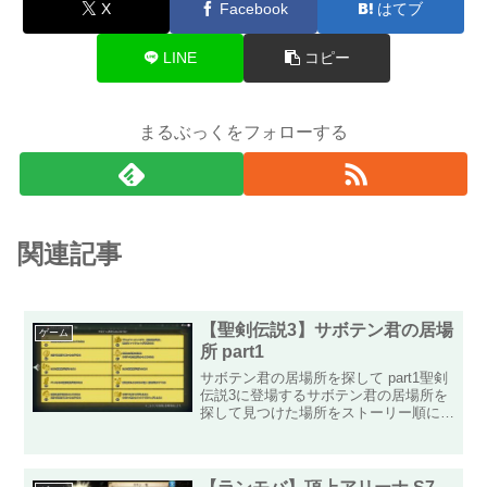
X
Facebook
はてブ
LINE
コピー
まるぶっくをフォローする
関連記事
【聖剣伝説3】サボテン君の居場
ゲーム
所 part1
サボテン君の居場所を探して part1聖剣
伝説3に登場するサボテン君の居場所を
探して見つけた場所をストーリー順に掲
載します。part1「風の王国ローランド
城到着まで」は現在のページです
part2「空飛ぶ乗り物で寄り道まで」は
こちらpart3...