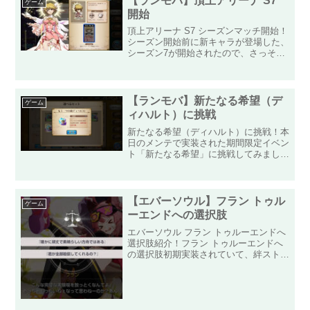
【ランモバ】頂上アリーナ S7
ゲーム
開始
頂上アリーナ S7 シーズンマッチ開始！
シーズン開始前に新キャラが登場した、
シーズン7が開始されたので、さっそく
ランクマッチ5戦をしてきました！その
結果は・・・4勝1敗で「ゴールド3」か
らのスタートになりました！前回のシー
ズン6では「ゴール...
【ランモバ】新たなる希望（デ
ゲーム
ィハルト）に挑戦
新たなる希望（ディハルト）に挑戦！本
日のメンテで実装された期間限定イベン
ト「新たなる希望」に挑戦してみまし
た！今回はディハルトのSP化に必要な
「もうひとつの魂（ディハルト）」をゲ
ットするまでチャレンジします！また、
今までに実装された「ラーナ...
【エバーソウル】フラン トゥル
ゲーム
ーエンドへの選択肢
エバーソウル フラン トゥルーエンドへ
選択肢紹介！フラン トゥルーエンドへ
の選択肢初期実装されていて、絆ストー
リーは実装されていなかった「フラン」
に絆ストーリーがついに実装されたの
で、時間を見つけてトゥルーエンドを見
てきました！トゥルーエン...