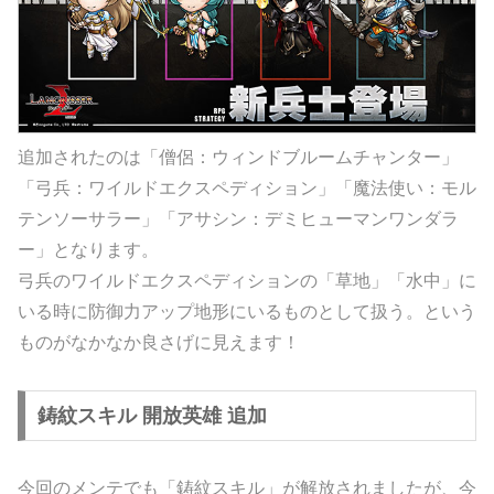
追加されたのは「僧侶：ウィンドブルームチャンター」
「弓兵：ワイルドエクスペディション」「魔法使い：モル
テンソーサラー」「アサシン：デミヒューマンワンダラ
ー」となります。
弓兵のワイルドエクスペディションの「草地」「水中」に
いる時に防御力アップ地形にいるものとして扱う。という
ものがなかなか良さげに見えます！
鋳紋スキル 開放英雄 追加
今回のメンテでも「鋳紋スキル」が解放されましたが、今