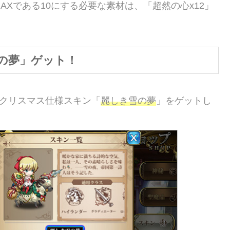
Xである10にする必要な素材は、「超然の心x12」
の夢」ゲット！
のクリスマス仕様スキン「
麗しき雪の夢
」をゲットし