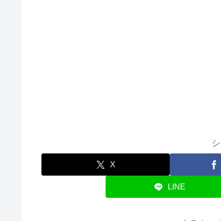
シ
X
LINE