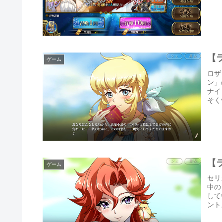
【
ゲーム
ロザ
ン」
ナイ
そく
【
ゲーム
セリ
中の
して
ント