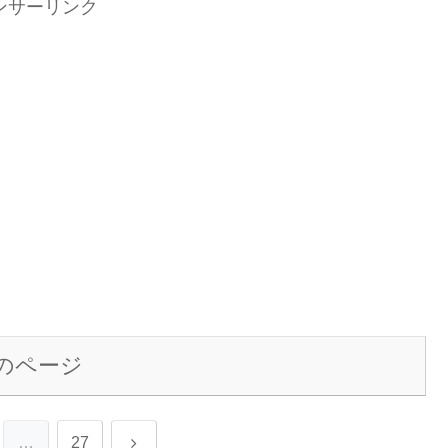
ンサーリンク
のページ
次
…
27