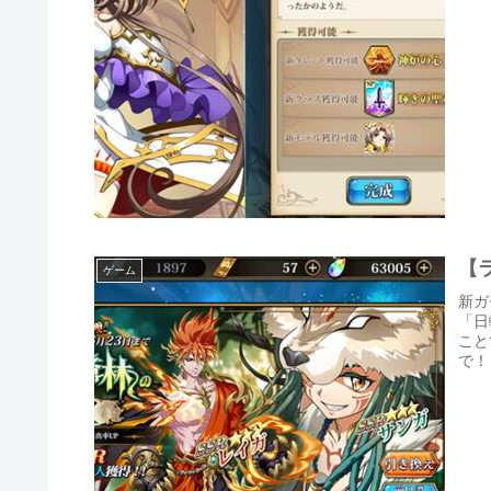
【
ゲーム
新ガ
「日
こと
で！