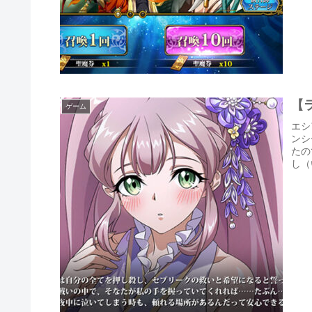
【
ゲーム
エシ
ンシ
たの
し（