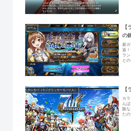
【
ゲーム
の
新ガ
逅！
ラン
との
【
ランモバ（ラングリッサーモバイル）
カラ
んば
阪な
たの