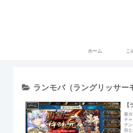
ホーム
こ
ランモバ（ラングリッサー
【
ゲーム
新ガ
チャ
テン
目と