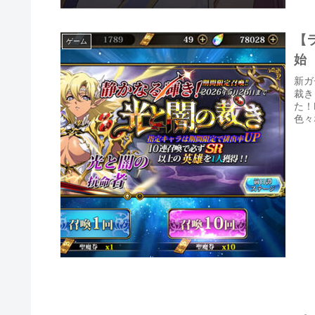
【
ゲーム
始
新ガ
裁き
た！
色々