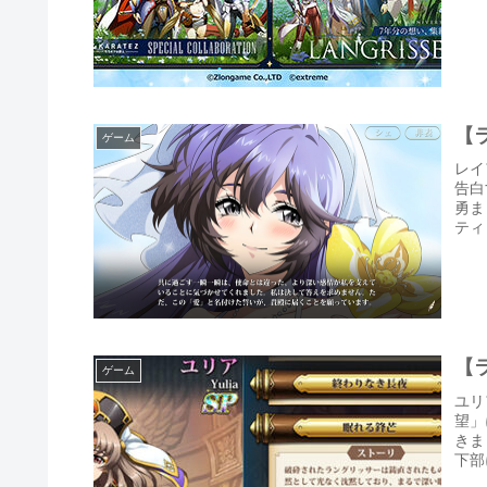
【
ゲーム
レイ
告白
勇ま
ティ
【
ゲーム
ユリ
望」
きま
下部